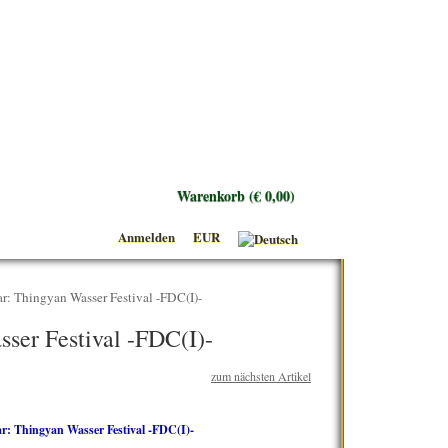
Warenkorb (€ 0,00)
Anmelden
EUR
r: Thingyan Wasser Festival -FDC(I)-
ser Festival -FDC(I)-
zum nächsten Artikel
sofort
Rabatt:
verfügbar
10%
ArtikelNr.: