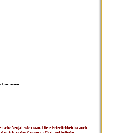
-FDC(III)-I-
»
€ 9,00
Menge:
+
-
(FDC)
In den
Warenkorb
de Burmesen
che Neujahrsfest statt. Diese Feierlichkeit ist auch
, das sich an der Grenze zu Thailand befindet.