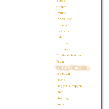
Bäume
Comics
Delfine
Dinosaurier
Eisenbahn
Elefanten
Enten
Fahrräder
Fahrzeuge
Familie & Soziales
Fauna
Feiertage, Weihnachten
Feuerwehr
Fische
Flaggen & Wappen
Flora
Flugzeuge
Früchte