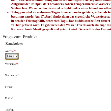
Aufgrund der im April dort besonders hohen Temperaturen ist Wasser ei
Schläuchen: Wasserschlachten sind erlaubt und erwünscht und vor allem 
Thingyan wird an mehreren Tagen hintereinander gefeiert, wobei als fest
bestimmt wurde. Am 17. April findet dann das eigentliche Wasserfest st
in den der Feiertag fällt, nennt sich Tagu. Das buddhistische Fest dauert 
vorher gefeiert wird. Es gibt neben den Wasser-Events auch Umzüge dur
Karneval laute Musik gespielt und getanzt wird. Generell ist das Fest 
Frage zum Produkt
Kontaktdaten
Anrede
*
:
Vorname
*
:
Nachname
*
:
Firma:
E-Mail
*
:
Telefon: