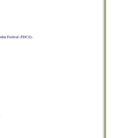
oden Festival -FDC(I)-
-