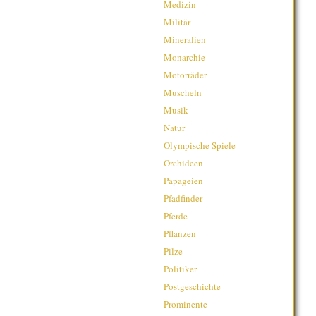
Medizin
Militär
Mineralien
Monarchie
Motorräder
Muscheln
Musik
Natur
Olympische Spiele
Orchideen
Papageien
Pfadfinder
Pferde
Pflanzen
Pilze
Politiker
Postgeschichte
Prominente