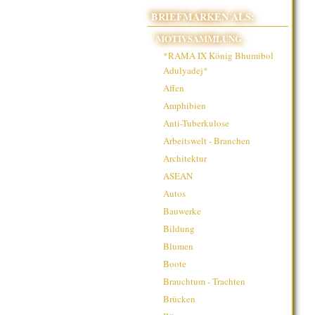
BRIEFMARKEN ALS:
MOTIVSAMMLUNG
*RAMA IX König Bhumibol
Adulyadej*
Affen
Amphibien
Anti-Tuberkulose
Arbeitswelt - Branchen
Architektur
ASEAN
Autos
Bauwerke
Bildung
Blumen
Boote
Brauchtum - Trachten
Brücken