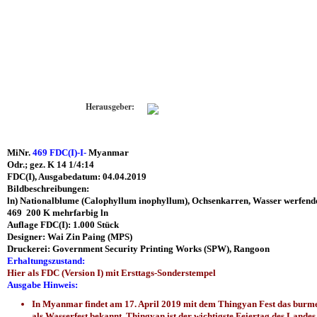
Herausgeber:
MiNr.
469 FDC(I)-I-
Myanmar
Odr.; gez. K 14 1/4:14
FDC(I), Ausgabedatum: 04.04.2019
Bildbeschreibungen:
ln) Nationalblume (Calophyllum inophyllum), Ochsenkarren, Wasser werfen
469 200 K mehrfarbig ln
Auflage FDC(I): 1.000 Stück
Designer: Wai Zin Paing (MPS)
Druckerei: Government Security Printing Works (SPW), Rangoon
Erhaltungszustand:
Hier als FDC (Version I) mit Ersttags-Sonderstempel
Ausgabe Hinweis:
In Myanmar findet am 17. April 2019 mit dem Thingyan Fest das burmesis
als Wasserfest bekannt. Thingyan ist der wichtigste Feiertag des Landes