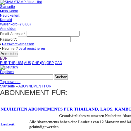
Startseite
Mein Konto
Neuigkeiten:
Kontakt
Warenkorb (€ 0,00)
Anmelden
Email-Adresse
*
:
Passwort
*
:
•
Passwort vergessen
• Neu hier?
Jetzt registrieren
EUR
EUR
THB
US$
AU$
CHF (Fr)
GBP
CAD
Englisch
Top bewertet
Startseite
»
ABONNEMENT FÜR:
ABONNEMENT FÜR:
NEUHEITEN ABONNEMENTS FÜR THAILAND, LAOS, KAMB
Grundsätzliches zu unseren Neuheiten-Abo
Alle Abonnements haben eine Laufzeit von 12 Monaten und kö
Laufzeit:
gekündigt werden.