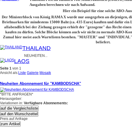
Ausgaben berechnen wir nach Aufwand.
Hier ein Beispiel für eine solche ABO-Au
Der Ministerblock von König RAMA X wurde nur ausgegeben an diejenigen, d
Briefmarken für mindestens 15000 Baht (ca. 435 Euro) kauften und dafür ein L
allabendlich bei der Ziehung gezogen erhielt der "gezogene" das Recht einen 
kaufen zu dürfen. Solche Blöcke können auch wir nicht zu normale ABO-Kond
Zumal hier meist auch Wartelisten bestehen. "MASTER" und "INDIVIDUAL"
beliefert.
THAILAND
NEUHEITEN...
LAOS
Seite 1
von 1
Ansicht als:
Liste
Galerie
Mosaik
Neuheiten Abonnement für "KAMBODSCHA"
*BITTE ANFRAGEN*
Herausgeber:
Variationen in:
Verfügbare Abonnements:
auf die Vergleichsliste
auf den Wunschzettel
Preis auf Anfrage
zum Artikel