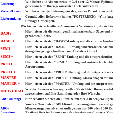
Wir liefern alle Abonnements im 3, 6 oder 12 Monats-Rythmu
Lieferung:
geben uns bitte Ihren gewünschten Lieferinterval vor.
Versandkosten:
Wir berechnen je Lieferung nur das, was an Portokosten tatsäc
Grundsätzlich liefern wir immer "POSTFRISCH (**)" in Ausg
Lieferumfang:
Ersttags-Gestempelt.
Wir bieten unterschiedliche Abonnement Versionen an, die sich 
Hier liefern wir die jeweiligen Einzelmarken bzw. Sätze und
BASIS
gezahnten Blöcke.
BASIS +
Hier liefern wir den "BASIS"-Umfang und die entsprechenden
Hier liefern wir den "BASIS+" Umfang und zusätzlich Kleinb
SEMI
dazugehörigen geschnittenen und Überdruck Block.
SEMI +
Hier liefern wir den "SEMI"-Umfang und die entsprechenden
Hier liefern wir den "SEMI+" Umfang und zusätzlich Kleinb
PROFI
Aerogramme.
PROFI +
Hier liefern wir den "PROFI"-Umfang und die entsprechende
MASTER
Hier liefern wir den "PROFI+" Umfang, Markenbögen mit me
MASTER +
Hier liefern wir den "MASTER"-Umfang und die entsprechen
Wie der Name es schon sagt, stellen Sie sich hier Ihren per
INDIVIDUAL
zugeschnitten auf Ihre Sammlung oder Ihre Wünsche.
ABO-Umfang:
Bitte schauen Sie sich die Einzelheiten direkt in den jeweilig
Von den "Normalen" ABO-Konditionen ausgenommen sind gru
ABO-
Minsterausgaben mit einer Auflage von nur 500 oder 1000 Ex
Ausnahme:
Thailand Post im Rahmen von Sonderaktionen (Lotterie, Kauf