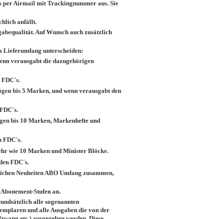
s per Airmail mit Trackingnummer aus. Sie
hlich anfällt.
abequalität. Auf Wunsch auch zusätzlich
im Lieferumfang unterscheiden:
 wenn verausgabt die dazugehörigen
 FDC´s.
ögen bis 5 Marken, und wenn verausgabt den
 FDC´s.
ögen bis 10 Marken, Markenhefte und
n FDC´s.
hr wie 10 Marken und Minister Blöcke.
den FDC´s.
sönlichen Neuheiten ABO Umfang zusammen,
en Abonement-Stufen an.
ndsätzlich alle sogenannten
emplaren und alle Ausgaben die von der
zwang etc.) ausgegeben werden. Diese