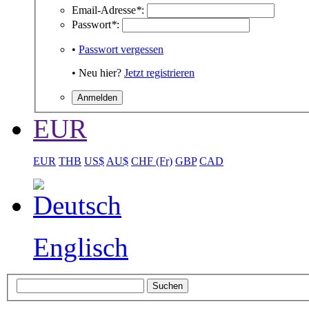
Email-Adresse
*
:
Passwort
*
:
•
Passwort vergessen
• Neu hier?
Jetzt registrieren
EUR
EUR
THB
US$
AU$
CHF (Fr)
GBP
CAD
Englisch