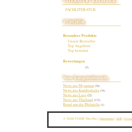
LITERATUR / KATALOGE:
FACHLITERATUR
ZUBEHÖR
Besondere Produkte
Unsere Bestseller
Top Angebote
Top bewertet
Bewertungen
(5)
News Kategorieübersicht
News aus Myanmar
(36)
News aus Kambodscha
(34)
News aus Laos
(22)
News aus Thailand
(133)
Rund um die Philatelie
(1)
© SIAM STAMP (Hua Hin) |
Datenschutz
|
AGB
|
Lives