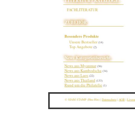
LITERATUR / KATALOGE:
FACHLITERATUR
ZUBEHÖR
Besondere Produkte
Unsere Bestseller
(14)
Top Angebote
(2)
News Kategorieübersicht
News aus Myanmar
(36)
News aus Kambodscha
(34)
News aus Laos
(22)
News aus Thailand
(133)
Rund um die Philatelie
(1)
© SIAM STAMP (Hua Hin) |
Datenschutz
|
AGB
|
Lives