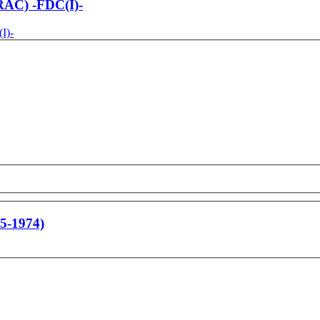
(RAC) -FDC(I)-
65-1974)