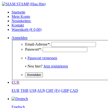
Startseite
Mein Konto
Neuigkeiten:
Kontakt
Warenkorb (€ 0,00)
Anmelden
Email-Adresse
*
:
Passwort
*
:
•
Passwort vergessen
• Neu hier?
Jetzt registrieren
EUR
EUR
THB
US$
AU$
CHF (Fr)
GBP
CAD
Englisch