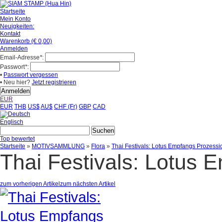
Startseite
Mein Konto
Neuigkeiten:
Kontakt
Warenkorb (€ 0,00)
Anmelden
Email-Adresse
*
:
Passwort
*
:
•
Passwort vergessen
• Neu hier?
Jetzt registrieren
EUR
EUR
THB
US$
AU$
CHF (Fr)
GBP
CAD
Englisch
Top bewertet
Startseite
»
MOTIVSAMMLUNG
»
Flora
»
Thai Festivals: Lotus Empfangs Prozessi
Thai Festivals: Lotus 
zum vorherigen Artikel
zum nächsten Artikel