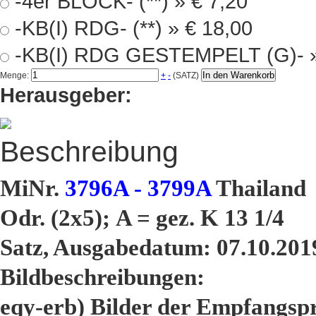
-4er BLOCK- (**) »
€ 7,20
-KB(I) RDG- (**) »
€ 18,00
-KB(I) RDG
In den Warenkorb
Menge:
+
-
(SATZ)
Herausgeber:
Beschreibung
MiNr.
3796A - 3799A
Thailand
Odr. (2x5); A = gez. K 13 1/4
Satz, Ausgabedatum: 07.10.201
Bildbeschreibungen:
eqy-erb) Bilder der Empfangsp