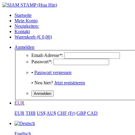
Startseite
Mein Konto
Neuigkeiten:
Kontakt
Warenkorb (€ 0,00)
Anmelden
Email-Adresse
*
:
Passwort
*
:
•
Passwort vergessen
• Neu hier?
Jetzt registrieren
EUR
EUR
THB
US$
AU$
CHF (Fr)
GBP
CAD
Englisch