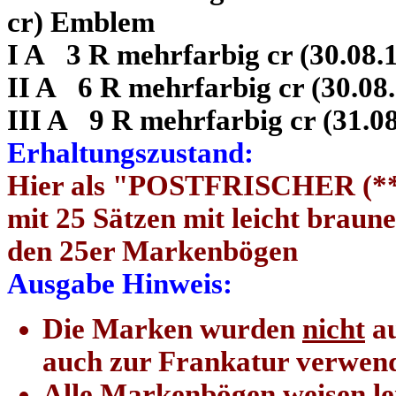
cr) Emblem
I A 3 R mehrfarbig cr (30.08.
II A 6 R mehrfarbig cr (30.08
III A 9 R mehrfarbig cr (31.0
Erhaltungszustand:
Hier als "POSTFRISCHER (**)
mit 25 Sätzen mit leicht bra
den 25er Markenbögen
Ausgabe Hinweis:
Die Marken wurden
nicht
au
auch zur Frankatur verwend
Alle Markenbögen weisen lei