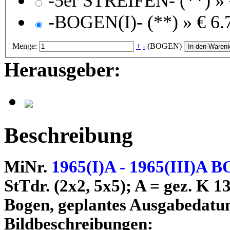
-5er STREIFEN- (**) »
-BOGEN(I)- (**) »
€ 6.
Menge:
+
-
(BOGEN)
In den Waren
Herausgeber:
Beschreibung
MiNr.
1965(I)A - 1965(III)A B
StTdr. (2x2, 5x5); A = gez. K 1
Bogen, geplantes Ausgabedatum
Bildbeschreibungen: