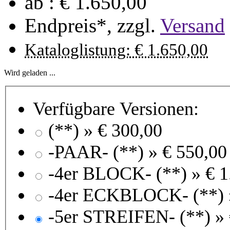
ab :
€ 1.650,00
Endpreis*, zzgl.
Versand
Kataloglistung: € 1.650,00
Wird geladen ...
Verfügbare Versionen:
(**) »
€ 300,00
-PAAR- (**) »
€ 550,00
-4er BLOCK- (**) »
€ 1
-4
-5er STREIFEN- (**) »