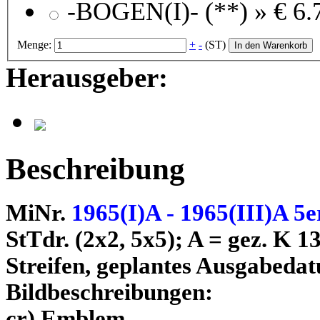
-BOGEN(I)- (**) »
€ 6.
Menge:
+
-
(ST)
In den Warenkorb
Herausgeber:
Beschreibung
MiNr.
1965(I)A - 1965(III)A 5
StTdr. (2x2, 5x5); A = gez. K 1
Streifen, geplantes Ausgabedat
Bildbeschreibungen:
cr) Emblem