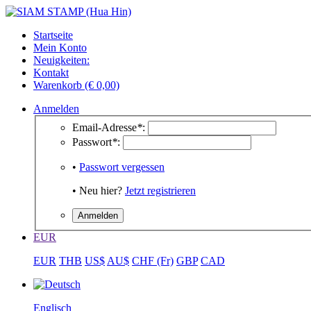
Startseite
Mein Konto
Neuigkeiten:
Kontakt
Warenkorb (€ 0,00)
Anmelden
Email-Adresse
*
:
Passwort
*
:
•
Passwort vergessen
• Neu hier?
Jetzt registrieren
EUR
EUR
THB
US$
AU$
CHF (Fr)
GBP
CAD
Englisch