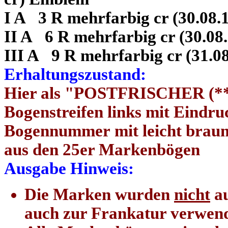
I A 3 R mehrfarbig cr (30.08.
II A 6 R mehrfarbig cr (30.08
III A 9 R mehrfarbig cr (31.0
Erhaltungszustand:
Hier als "POSTFRISCHER (**) 
Bogenstreifen links mit Eindr
Bogennummer mit leicht bra
aus den 25er Markenbögen
Ausgabe Hinweis:
Die Marken wurden
nicht
au
auch zur Frankatur verwend