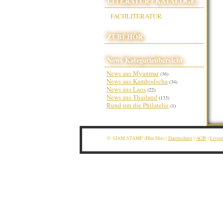
LITERATUR / KATALOGE:
FACHLITERATUR
ZUBEHÖR
News Kategorieübersicht
News aus Myanmar
(36)
News aus Kambodscha
(34)
News aus Laos
(22)
News aus Thailand
(133)
Rund um die Philatelie
(1)
© SIAM STAMP (Hua Hin) |
Datenschutz
|
AGB
|
Lives