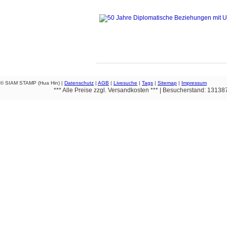
© SIAM STAMP (Hua Hin) |
Datenschutz
|
AGB
|
Livesuche
|
Tags
|
Sitemap
|
Impressum
*** Alle Preise zzgl. Versandkosten *** | Besucherstand: 1313