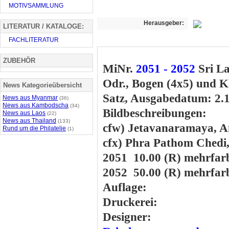
MOTIVSAMMLUNG
Herausgeber:
LITERATUR / KATALOGE:
FACHLITERATUR
ZUBEHÖR
MiNr.
2051 - 2052
Sri L
Odr., Bogen (4x5) und K
News Kategorieübersicht
Satz, Ausgabedatum: 2.
News aus Myanmar
(36)
News aus Kambodscha
(34)
Bildbeschreibungen:
News aus Laos
(22)
News aus Thailand
(133)
cfw) Jetavanaramaya, A
Rund um die Philatelie
(1)
cfx) Phra Pathom Chedi
2051 10.00 (R) mehrfar
2052 50.00 (R) mehrfarb
Auflage:
Druckerei:
Designer: