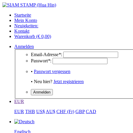
Startseite
Mein Konto
Neuigkeiten:
Kontakt
Warenkorb (€ 0,00)
Anmelden
Email-Adresse
*
:
Passwort
*
:
•
Passwort vergessen
• Neu hier?
Jetzt registrieren
EUR
EUR
THB
US$
AU$
CHF (Fr)
GBP
CAD
Englisch