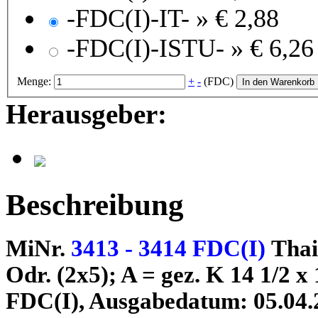
-FDC(I)-IT- »
€ 2,88
-FDC(I)-ISTU- »
€ 6,26
Menge:
+
-
(FDC)
In den Warenkorb
Herausgeber:
Beschreibung
MiNr.
3413 - 3414 FDC(I)
Thai
Odr. (2x5); A = gez. K 14 1/2 x
FDC(I), Ausgabedatum: 05.04.