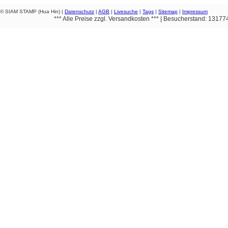
© SIAM STAMP (Hua Hin) |
Datenschutz
|
AGB
|
Livesuche
|
Tags
|
Sitemap
|
Impressum
*** Alle Preise zzgl. Versandkosten *** | Besucherstand: 1317