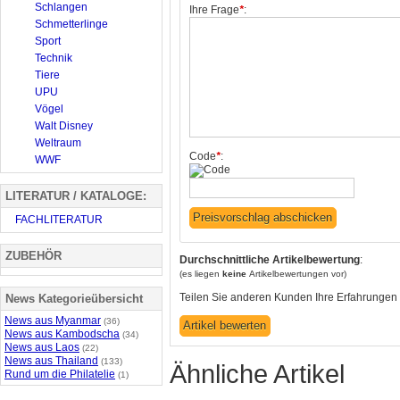
Schlangen
Ihre Frage
*
:
Schmetterlinge
Sport
Technik
Tiere
UPU
Vögel
Walt Disney
Weltraum
Code
*
:
WWF
LITERATUR / KATALOGE:
FACHLITERATUR
ZUBEHÖR
Durchschnittliche Artikelbewertung
:
(es liegen
keine
Artikelbewertungen vor)
Teilen Sie anderen Kunden Ihre Erfahrungen 
News Kategorieübersicht
News aus Myanmar
(36)
News aus Kambodscha
(34)
News aus Laos
(22)
News aus Thailand
(133)
Ähnliche Artikel
Rund um die Philatelie
(1)