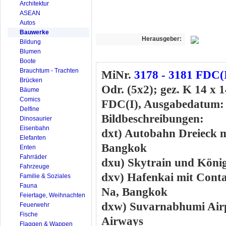
Architektur
ASEAN
Autos
Bauwerke
Herausgeber:
Bildung
Blumen
Boote
Brauchtum - Trachten
MiNr.
3178 - 3181 FDC(I
Brücken
Odr. (5x2); gez. K 14 x 1
Bäume
Comics
FDC(I), Ausgabedatum: 
Delfine
Bildbeschreibungen:
Dinosaurier
Eisenbahn
dxt) Autobahn Dreieck 
Elefanten
Bangkok
Enten
Fahrräder
dxu) Skytrain und Köni
Fahrzeuge
dxv) Hafenkai mit Conta
Familie & Soziales
Fauna
Na, Bangkok
Feiertage, Weihnachten
dxw) Suvarnabhumi Airp
Feuerwehr
Fische
Airways
Flaggen & Wappen