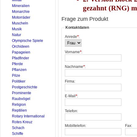
Mineralien
gezahnt (RNG) mi
Monarchie
Motorräder
Frage zum Produkt
Muscheln
Kontaktdaten
Musik
Natur
Anrede
*
:
Olympische Spiele
Orchideen
Vorname
*
:
Papageien
Pfadfinder
Pferde
Nachname
*
:
Pflanzen
Pilze
Politiker
Firma:
Postgeschichte
Prominente
E-Mail
*
:
Raubvögel
Religion
Reptilien
Telefon:
Rotary International
Rotes Kreuz
Mobiltelefon:
Fax:
Schach
Schiffe