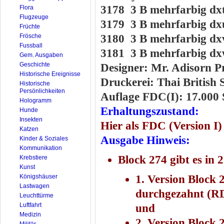
3178 3 B mehrfarbig dx
Flora
Flugzeuge
3179 3 B mehrfarbig dx
Früchte
Frösche
3180 3 B mehrfarbig dx
Fussball
3181 3 B mehrfarbig d
Gem. Ausgaben
Geschichte
Designer: Mr. Adisorn P
Historische Ereignisse
Druckerei: Thai British 
Historische
Persönlichkeiten
Auflage FDC(I): 17.000 
Hologramm
Erhaltungszustand:
Hunde
Insekten
Hier als FDC (Version I
Katzen
Ausgabe Hinweis:
Kinder & Soziales
Kommunikation
Block 274 gibt es in 
Krebstiere
Kunst
Königshäuser
1. Version Block 
Lastwagen
durchgezahnt (RD
Leuchttürme
Luftfahrt
und
Medizin
2. Version Block 
Militär