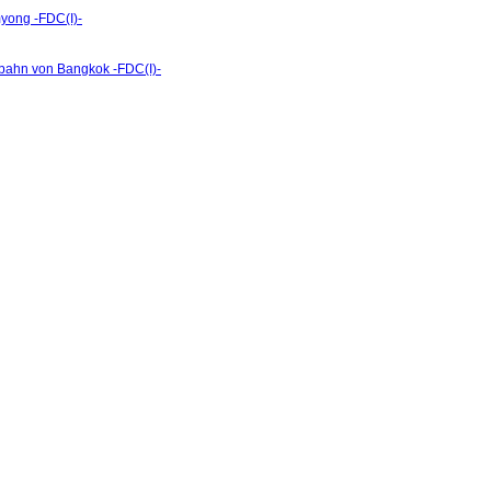
myong -FDC(I)-
dbahn von Bangkok -FDC(I)-