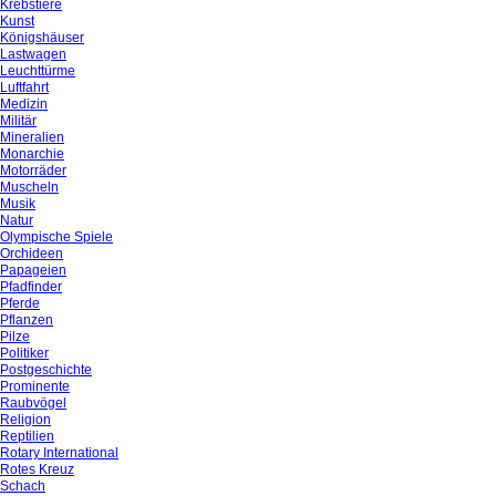
Krebstiere
Kunst
Königshäuser
Lastwagen
Leuchttürme
Luftfahrt
Medizin
Militär
Mineralien
Monarchie
Motorräder
Muscheln
Musik
Natur
Olympische Spiele
Orchideen
Papageien
Pfadfinder
Pferde
Pflanzen
Pilze
Politiker
Postgeschichte
Prominente
Raubvögel
Religion
Reptilien
Rotary International
Rotes Kreuz
Schach