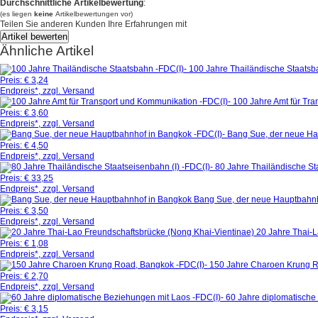
Durchschnittliche Artikelbewertung
:
(es liegen
keine
Artikelbewertungen vor)
Teilen Sie anderen Kunden Ihre Erfahrungen mit
Ähnliche Artikel
100 Jahre Thailändische Staatsb
Preis:
€ 3,24
Endpreis*, zzgl. Versand
100 Jahre Amt für Tr
Preis:
€ 3,60
Endpreis*, zzgl. Versand
Bang Sue, der neue Ha
Preis:
€ 4,50
Endpreis*, zzgl. Versand
80 Jahre Thailändische Sta
Preis:
€ 33,25
Endpreis*, zzgl. Versand
Bang Sue, der neue Hauptbahn
Preis:
€ 3,50
Endpreis*, zzgl. Versand
20 Jahre Thai-L
Preis:
€ 1,08
Endpreis*, zzgl. Versand
150 Jahre Charoen Krung R
Preis:
€ 2,70
Endpreis*, zzgl. Versand
60 Jahre diplomatische
Preis:
€ 3,15