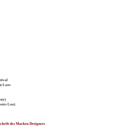
tival
n Laos
any)
stes Lao)
schrift des Marken Designers