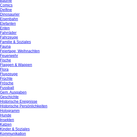
Bäume
Comics
Delfine
Dinosaurier
Eisenbahn
Elefanten
Enten
Fahrräder
Fahrzeuge
Familie & Soziales
Fauna
Feiertage, Weihnachten
Feuerwehr
Fische
Flaggen & Wappen
Flora
Flugzeuge
Früchte
Frösche
Fussball
Gem. Ausgaben
Geschichte
Historische Ereignisse
Historische Persönlichkeiten
Hologramm
Hunde
Insekten
Katzen
Kinder & Soziales
Kommunikation