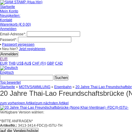
Startseite
Mein Konto
Neuigkeiten:
Kontakt
Warenkorb (€ 0,00)
Anmelden
Email-Adresse
*
:
Passwort
*
:
•
Passwort vergessen
• Neu hier?
Jetzt registrieren
EUR
EUR
THB
US$
AU$
CHF (Fr)
GBP
CAD
Englisch
Top bewertet
Startseite
»
MOTIVSAMMLUNG
»
Eisenbahn
»
20 Jahre Thai-Lao Freundschaftsbr
20 Jahre Thai-Lao Freundschaftsbrücke (
zum vorherigen Artikel
zum nächsten Artikel
Verfügbare Version wählen:
*BITTE ANFRAGEN*
ArtikelNr.:
3413-3414-FDC(I)-ISTU-TH
auf die Vergleichsliste