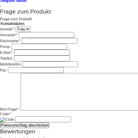
Ausgabe Anlaß:
-
Frage zum Produkt
Frage zum Produkt
Kontaktdaten
Anrede
*
:
Vorname
*
:
Nachname
*
:
Firma:
E-Mail
*
:
Telefon:
Mobiltelefon:
Fax:
Ihre Frage
*
:
Code
*
:
Bewertungen