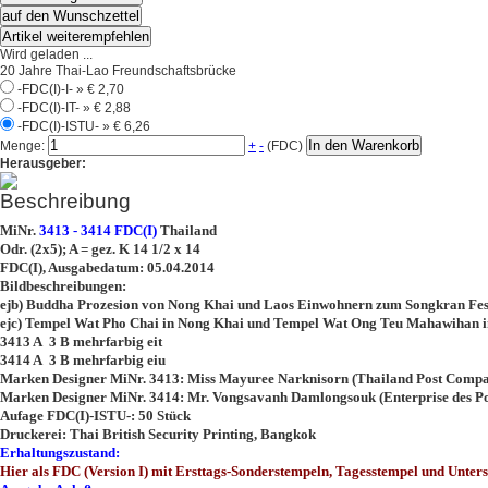
auf den Wunschzettel
Artikel weiterempfehlen
Wird geladen ...
20 Jahre Thai-Lao Freundschaftsbrücke
-FDC(I)-I- »
€ 2,70
-FDC(I)-IT- »
€ 2,88
-FDC(I)-ISTU- »
€ 6,26
In den Warenkorb
Menge:
+
-
(FDC)
Herausgeber:
Beschreibung
MiNr.
3413 - 3414 FDC(I)
Thailand
Odr. (2x5); A = gez. K 14 1/2 x 14
FDC(I), Ausgabedatum: 05.04.2014
Bildbeschreibungen:
ejb) Buddha Prozesion von Nong Khai und Laos Einwohnern zum Songkran Fes
ejc) Tempel Wat Pho Chai in Nong Khai und Tempel Wat Ong Teu Mahawihan i
3413 A 3 B mehrfarbig eit
3414 A 3 B mehrfarbig eiu
Marken Designer MiNr. 3413: Miss Mayuree Narknisorn (Thailand Post Comp
Marken Designer MiNr. 3414: Mr. Vongsavanh Damlongsouk (Enterprise des Po
Aufage FDC(I)-ISTU-: 50 Stück
Druckerei: Thai British Security Printing, Bangkok
Erhaltungszustand:
Hier als FDC (Version I) mit Ersttags-Sonderstempeln, Tagesstempel und Unter