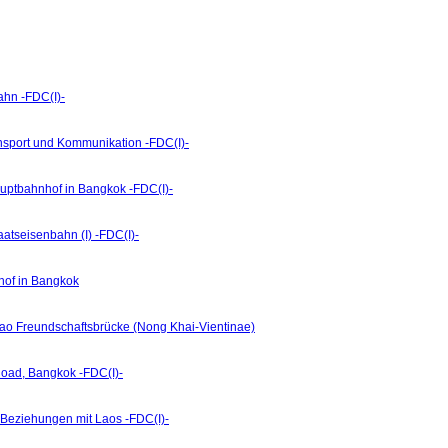
ahn -FDC(I)-
ansport und Kommunikation -FDC(I)-
uptbahnhof in Bangkok -FDC(I)-
atseisenbahn (I) -FDC(I)-
hof in Bangkok
ao Freundschaftsbrücke (Nong Khai-Vientinae)
oad, Bangkok -FDC(I)-
 Beziehungen mit Laos -FDC(I)-