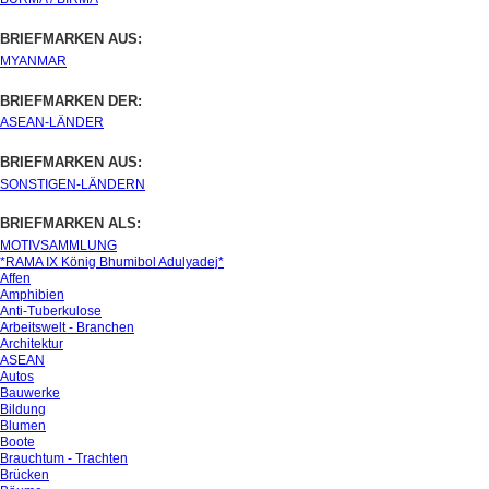
BRIEFMARKEN AUS:
MYANMAR
BRIEFMARKEN DER:
ASEAN-LÄNDER
BRIEFMARKEN AUS:
SONSTIGEN-LÄNDERN
BRIEFMARKEN ALS:
MOTIVSAMMLUNG
*RAMA IX König Bhumibol Adulyadej*
Affen
Amphibien
Anti-Tuberkulose
Arbeitswelt - Branchen
Architektur
ASEAN
Autos
Bauwerke
Bildung
Blumen
Boote
Brauchtum - Trachten
Brücken