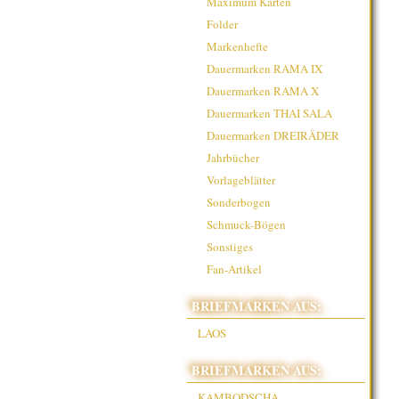
Maximum Karten
Folder
Markenhefte
Dauermarken RAMA IX
Dauermarken RAMA X
Dauermarken THAI SALA
Dauermarken DREIRÄDER
Jahrbücher
Vorlageblätter
Sonderbogen
Schmuck-Bögen
Sonstiges
Fan-Artikel
BRIEFMARKEN AUS:
LAOS
BRIEFMARKEN AUS:
KAMBODSCHA