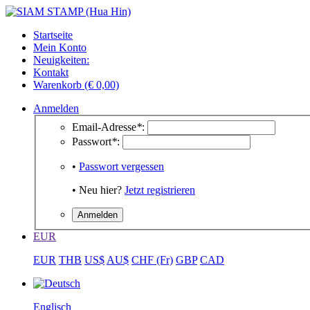
Startseite
Mein Konto
Neuigkeiten:
Kontakt
Warenkorb (€ 0,00)
Anmelden
Email-Adresse
*
:
Passwort
*
:
•
Passwort vergessen
• Neu hier?
Jetzt registrieren
EUR
EUR
THB
US$
AU$
CHF (Fr)
GBP
CAD
Englisch