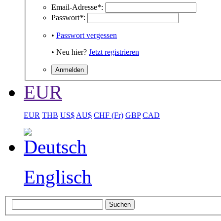
Email-Adresse
*
:
Passwort
*
:
•
Passwort vergessen
• Neu hier?
Jetzt registrieren
EUR
EUR
THB
US$
AU$
CHF (Fr)
GBP
CAD
Englisch