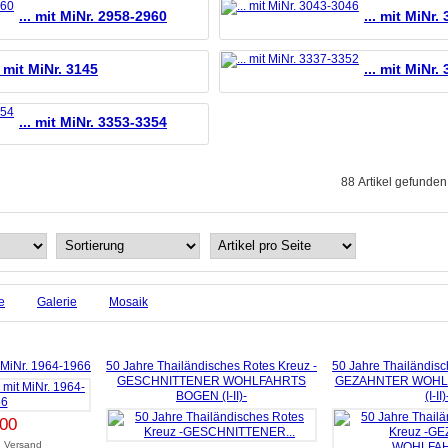
... mit MiNr. 2958-2960
... mit MiNr.
. mit MiNr. 3145
... mit MiNr.
... mit MiNr. 3353-3354
88 Artikel gefunden,
e
Galerie
Mosaik
iNr. 1964-1966
50 Jahre Thailändisches Rotes Kreuz -
50 Jahre Thailändisc
GESCHNITTENER WOHLFAHRTS
GEZAHNTER WOHL
BOGEN (I-II)-
(I-II)
,00
.
Versand