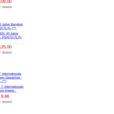
108,00
l.
Versand
Jahre Bangkok
) FL(I)- (**)
135,00
l.
Versand
Internationale
gwer Gewächse -
 (**)
 9,86
l.
Versand