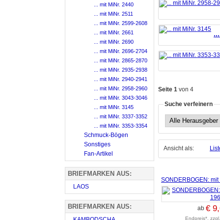
... mit MiNr. 2440
... mit MiNr. 2511
... mit MiNr. 2599-2608
... mit MiNr. 2661
..
... mit MiNr. 2690
... mit MiNr. 2696-2704
... mit MiNr. 2865-2870
... mit MiNr. 2935-2938
... mit MiNr. 2940-2941
... mit MiNr. 2958-2960
Seite 1
von 4
... mit MiNr. 3043-3046
Suche verfeinern
... mit MiNr. 3145
... mit MiNr. 3337-3352
... mit MiNr. 3353-3354
Schmuck-Bögen
Sonstiges
Ansicht als:
List
Fan-Artikel
BRIEFMARKEN AUS:
SONDERBOGEN: mit M
LAOS
BRIEFMARKEN AUS:
€ 9
ab
Endpreis*, zzgl
KAMBODSCHA