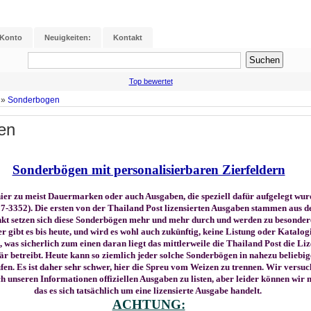
 Konto
Neuigkeiten:
Kontakt
Top bewertet
»
Sonderbogen
en
Sonderbögen mit personalisierbaren Zierfeldern
er zu meist Dauermarken oder auch Ausgaben, die speziell dafür aufgelegt wur
337-3352). Die ersten von der Thailand Post lizensierten Ausgaben stammen aus 
kt setzen sich diese Sonderbögen mehr und mehr durch und werden zu besonder
r gibt es bis heute, und wird es wohl auch zukünftig, keine Listung oder Katalog
was sicherlich zum einen daran liegt das mittlerweile die Thailand Post die Li
när betreibt. Heute kann so ziemlich jeder solche Sonderbögen in nahezu beliebi
en. Es ist daher sehr schwer, hier die Spreu vom Weizen zu trennen. Wir versuc
h unseren Informationen offiziellen Ausgaben zu listen, aber leider können wir n
das es sich tatsächlich um eine lizensierte Ausgabe handelt.
ACHTUNG: