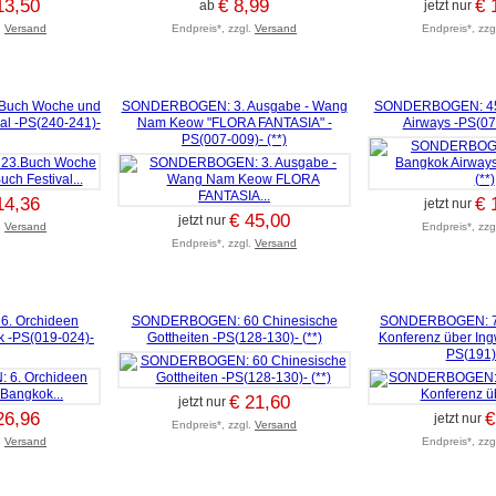
13,50
€ 8,99
€ 
ab
jetzt nur
.
Versand
Endpreis*, zzgl.
Versand
Endpreis*, zzg
uch Woche und
SONDERBOGEN: 3. Ausgabe - Wang
SONDERBOGEN: 45 
al -PS(240-241)-
Nam Keow "FLORA FANTASIA" -
Airways -PS(070
PS(007-009)- (**)
14,36
€ 
jetzt nur
€ 45,00
jetzt nur
.
Versand
Endpreis*, zzg
Endpreis*, zzgl.
Versand
. Orchideen
SONDERBOGEN: 60 Chinesische
SONDERBOGEN: 7. 
k -PS(019-024)-
Gottheiten -PS(128-130)- (**)
Konferenz über In
PS(191)-
€ 21,60
jetzt nur
26,96
€
jetzt nur
Endpreis*, zzgl.
Versand
.
Versand
Endpreis*, zzg