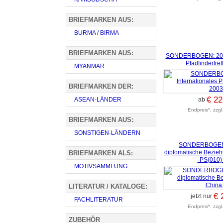
BRIEFMARKEN AUS:
BURMA / BIRMA
BRIEFMARKEN AUS:
SONDERBOGEN: 20. I
Pfadfindertre
MYANMAR
BRIEFMARKEN DER:
€ 22
ASEAN-LÄNDER
ab
Endpreis*, zzgl
BRIEFMARKEN AUS:
SONSTIGEN-LÄNDERN
SONDERBOGEN:
diplomatische Bezie
BRIEFMARKEN ALS:
-PS(010)-
MOTIVSAMMLUNG
LITERATUR / KATALOGE:
€ 
jetzt nur
FACHLITERATUR
Endpreis*, zzgl
ZUBEHÖR