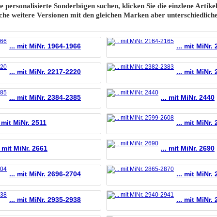
e personalisierte Sonderbögen suchen, klicken Sie die einzlene Artikel
iche weitere Versionen mit den gleichen Marken aber unterschiedlich
... mit MiNr. 1964-1966
... mit MiNr.
... mit MiNr. 2217-2220
... mit MiNr.
... mit MiNr. 2384-2385
... mit MiNr. 2440
. mit MiNr. 2511
... mit MiNr.
. mit MiNr. 2661
... mit MiNr. 2690
... mit MiNr. 2696-2704
... mit MiNr.
... mit MiNr. 2935-2938
... mit MiNr.