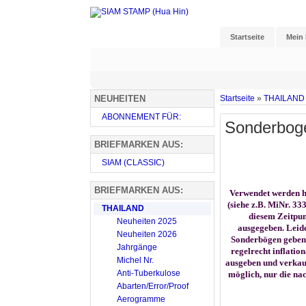
Startseite
Mein
NEUHEITEN
Startseite
»
THAILAND
ABONNEMENT FÜR:
Sonderbog
BRIEFMARKEN AUS:
SIAM (CLASSIC)
BRIEFMARKEN AUS:
Verwendet werden hi
(siehe z.B. MiNr. 3
THAILAND
diesem Zeitpun
Neuheiten 2025
ausgegeben. Leide
Neuheiten 2026
Sonderbögen geben, 
Jahrgänge
regelrecht inflatio
Michel Nr.
ausgeben und verkauf
Anti-Tuberkulose
möglich, nur die nac
Abarten/Error/Proof
Aerogramme