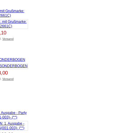
t Grußmarke:
(2661C)
,10
l.
Versand
 -SONDERBOGEN
8,00
l.
Versand
usgabe - Party
-003)- (**)