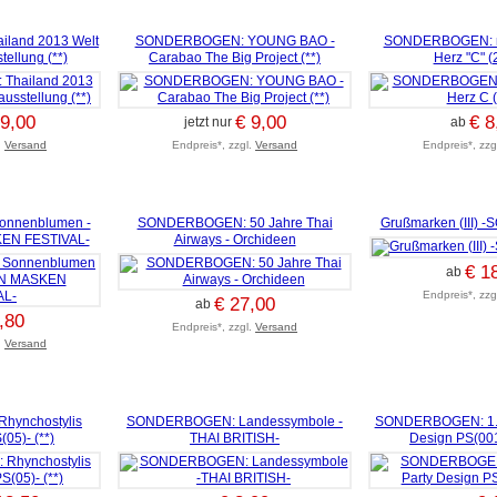
land 2013 Welt
SONDERBOGEN: YOUNG BAO -
SONDERBOGEN: mi
ellung (**)
Carabao The Big Project (**)
Herz "C" 
 9,00
€ 9,00
€ 8
jetzt nur
ab
.
Versand
Endpreis*, zzgl.
Versand
Endpreis*, zzg
nnenblumen -
SONDERBOGEN: 50 Jahre Thai
Grußmarken (III)
EN FESTIVAL-
Airways - Orchideen
€ 1
ab
Endpreis*, zzg
€ 27,00
ab
,80
Endpreis*, zzgl.
Versand
.
Versand
ynchostylis
SONDERBOGEN: Landessymbole -
SONDERBOGEN: 1. A
05)- (**)
THAI BRITISH-
Design PS(001