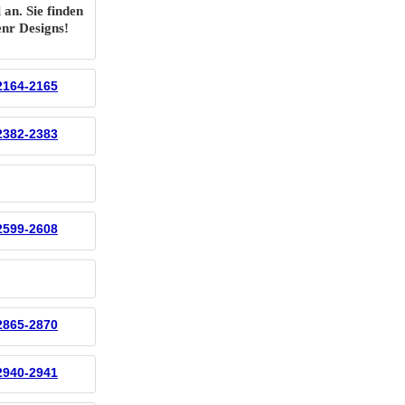
 an. Sie finden
enr Designs!
 2164-2165
 2382-2383
 2599-2608
 2865-2870
 2940-2941