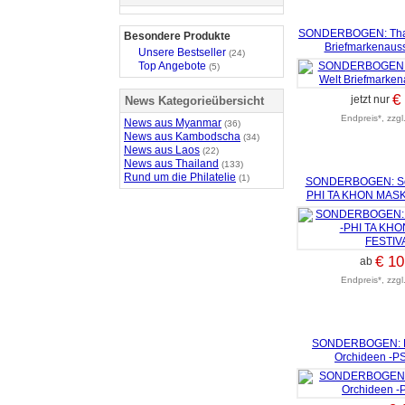
SONDERBOGEN: Thai
Besondere Produkte
Briefmarkenausst
Unsere Bestseller
(24)
Top Angebote
(5)
€
jetzt nur
News Kategorieübersicht
Endpreis*, zzgl
News aus Myanmar
(36)
News aus Kambodscha
(34)
News aus Laos
(22)
News aus Thailand
(133)
Rund um die Philatelie
(1)
SONDERBOGEN: So
PHI TA KHON MASK
€ 10
ab
Endpreis*, zzgl
SONDERBOGEN: Rh
Orchideen -PS(