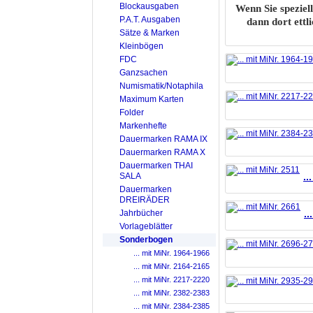
Blockausgaben
Wenn Sie speziell
P.A.T. Ausgaben
dann dort ettl
Sätze & Marken
Kleinbögen
FDC
Ganzsachen
Numismatik/Notaphila
Maximum Karten
Folder
Markenhefte
Dauermarken RAMA IX
Dauermarken RAMA X
Dauermarken THAI
SALA
..
Dauermarken
DREIRÄDER
Jahrbücher
..
Vorlageblätter
Sonderbogen
... mit MiNr. 1964-1966
... mit MiNr. 2164-2165
... mit MiNr. 2217-2220
... mit MiNr. 2382-2383
... mit MiNr. 2384-2385