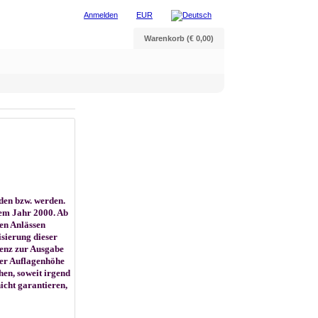
Anmelden
EUR
Warenkorb (€ 0,00)
den bzw. werden.
dem Jahr 2000. Ab
en Anlässen
isierung dieser
zenz zur Ausgabe
ger Auflagenhöhe
hen, soweit irgend
icht garantieren,