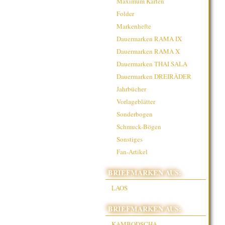
Maximum Karten
Folder
Markenhefte
Dauermarken RAMA IX
Dauermarken RAMA X
Dauermarken THAI SALA
Dauermarken DREIRÄDER
Jahrbücher
Vorlageblätter
Sonderbogen
Schmuck-Bögen
Sonstiges
Fan-Artikel
BRIEFMARKEN AUS:
LAOS
BRIEFMARKEN AUS:
KAMBODSCHA