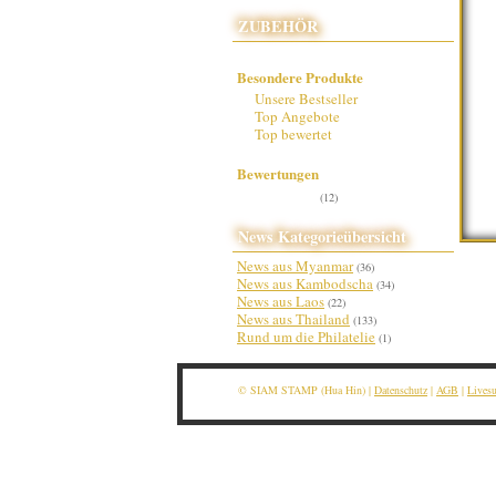
ZUBEHÖR
Besondere Produkte
Unsere Bestseller
Top Angebote
Top bewertet
Bewertungen
(12)
News Kategorieübersicht
News aus Myanmar
(36)
News aus Kambodscha
(34)
News aus Laos
(22)
News aus Thailand
(133)
Rund um die Philatelie
(1)
© SIAM STAMP (Hua Hin) |
Datenschutz
|
AGB
|
Lives