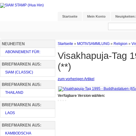
Startseite
Mein Konto
Neuigkeiten:
NEUHEITEN
Startseite
»
MOTIVSAMMLUNG
»
Religion
»
Vi
ABONNEMENT FÜR:
Visakhapuja-Tag 1
(**)
BRIEFMARKEN AUS:
SIAM (CLASSIC)
zum vorherigen Artikel
BRIEFMARKEN AUS:
THAILAND
Verfügbare Version wählen:
BRIEFMARKEN AUS:
LAOS
BRIEFMARKEN AUS:
KAMBODSCHA