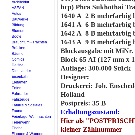
Architektur
bcp) Phra Sukhothai Tra
ASEAN
Autos
1640 A 2 B mehrfarbig
Bauwerke
1641 A 6 B mehrfarbig 
Bildung
Blumen
1642 A 8 B mehrfarbig 
Boote
1643 A 9 B mehrfarbig 
Brauchtum - Trachten
Brücken
Blockausgabe mit MiNr
Bäume
Block 65 AI (127 mm x 
Comics
Delfine
Auflage: 300.000 Stück
Dinosaurier
Designer:
Eisenbahn
Elefanten
Druckerei: Joh. Enschedé
Enten
Holland
Fahrräder
Fahrzeuge
Postpreis: 35 B
Familie & Soziales
Erhaltungszustand:
Fauna
Feiertage, Weihnachten
Hier als "POSTFRISCHER
Feuerwehr
kleiner Zählnummer
Fische
Flaggen & Wappen