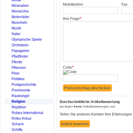
Mobiltelefon:
Fax:
Mineralien
Monarchie
Motorräder
Ihre Frage
*
:
Muscheln
Musik
Natur
Olympische Spiele
Orchideen
Papageien
Pfadfinder
Pferde
Code
*
:
Pflanzen
Pilze
Politiker
Postgeschichte
Prominente
Raubvögel
Religion
Durchschnittliche Artikelbewertung
:
(es liegen
keine
Artikelbewertungen vor)
Reptilien
Rotary International
Teilen Sie anderen Kunden Ihre Erfahrungen 
Rotes Kreuz
Schach
Schiffe