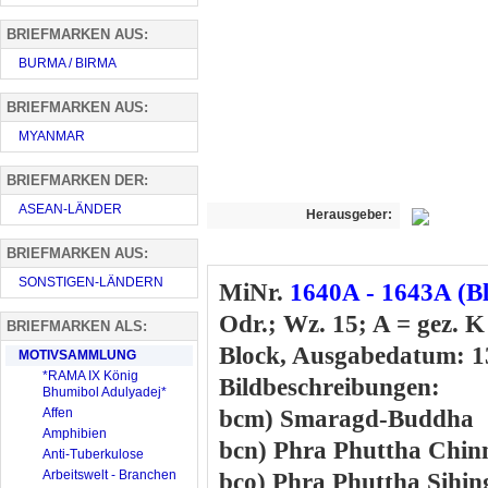
BRIEFMARKEN AUS:
BURMA / BIRMA
BRIEFMARKEN AUS:
MYANMAR
BRIEFMARKEN DER:
ASEAN-LÄNDER
Herausgeber:
BRIEFMARKEN AUS:
SONSTIGEN-LÄNDERN
MiNr.
1640A - 1643A (B
Odr.; Wz. 15; A = gez. K
BRIEFMARKEN ALS:
Block, Ausgabedatum: 1
MOTIVSAMMLUNG
*RAMA IX König
Bildbeschreibungen:
Bhumibol Adulyadej*
Affen
bcm) Smaragd-Buddha
Amphibien
bcn) Phra Phuttha Chin
Anti-Tuberkulose
Arbeitswelt - Branchen
bco) Phra Phuttha Sihin