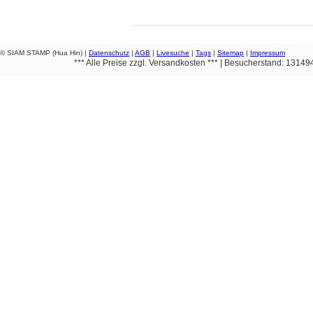
© SIAM STAMP (Hua Hin) |
Datenschutz
|
AGB
|
Livesuche
|
Tags
|
Sitemap
|
Impressum
*** Alle Preise zzgl. Versandkosten *** | Besucherstand: 1314