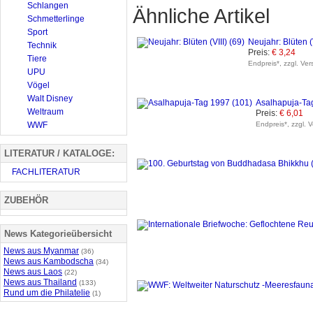
Schlangen
Ähnliche Artikel
Schmetterlinge
Sport
Neujahr: Blüten (V
Technik
Preis:
€ 3,24
Tiere
Endpreis*, zzgl. Ve
UPU
Vögel
Walt Disney
Asalhapuja-Ta
Weltraum
Preis:
€ 6,01
WWF
Endpreis*, zzgl. 
LITERATUR / KATALOGE:
FACHLITERATUR
ZUBEHÖR
News Kategorieübersicht
News aus Myanmar
(36)
News aus Kambodscha
(34)
News aus Laos
(22)
News aus Thailand
(133)
Rund um die Philatelie
(1)