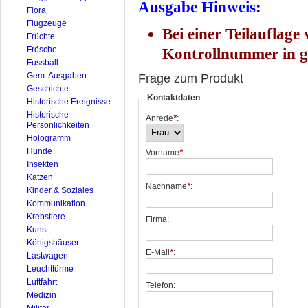
Ausgabe Hinweis:
Flora
Flugzeuge
Bei einer Teilauflage
Früchte
Frösche
Kontrollnummer in gr
Fussball
Gem. Ausgaben
Frage zum Produkt
Geschichte
Kontaktdaten
Historische Ereignisse
Historische
Anrede
*
:
Persönlichkeiten
Hologramm
Hunde
Vorname
*
:
Insekten
Katzen
Nachname
*
:
Kinder & Soziales
Kommunikation
Krebstiere
Firma:
Kunst
Königshäuser
E-Mail
*
:
Lastwagen
Leuchttürme
Luftfahrt
Telefon:
Medizin
Militär