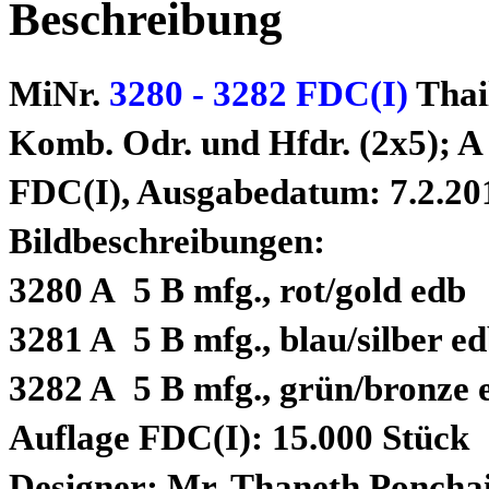
Beschreibung
MiNr.
3280 - 3282 FDC(I)
Thai
Komb. Odr. und Hfdr. (2x5); A 
FDC(I), Ausgabedatum: 7.2.20
Bildbeschreibungen:
3280 A 5 B mfg., rot/gold edb
3281 A 5 B mfg., blau/silber e
3282 A 5 B mfg., grün/bronze 
Auflage FDC(I): 15.000 Stück
Designer: Mr. Thaneth Ponchai