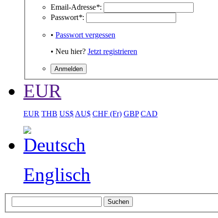
Email-Adresse
*
:
Passwort
*
:
•
Passwort vergessen
• Neu hier?
Jetzt registrieren
EUR
EUR
THB
US$
AU$
CHF (Fr)
GBP
CAD
Englisch