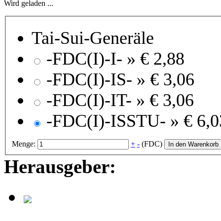
Wird geladen ...
Tai-Sui-Generäle
-FDC(I)-I- »
€ 2,88
-FDC(I)-IS- »
€ 3,06
-FDC(I)-IT- »
€ 3,06
-FDC(I)-ISSTU- »
€ 6,0
Menge:
+
-
(FDC)
In den Warenkorb
Herausgeber: