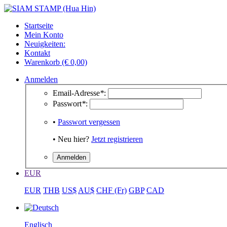
Startseite
Mein Konto
Neuigkeiten:
Kontakt
Warenkorb (€ 0,00)
Anmelden
Email-Adresse
*
:
Passwort
*
:
•
Passwort vergessen
• Neu hier?
Jetzt registrieren
EUR
EUR
THB
US$
AU$
CHF (Fr)
GBP
CAD
Englisch