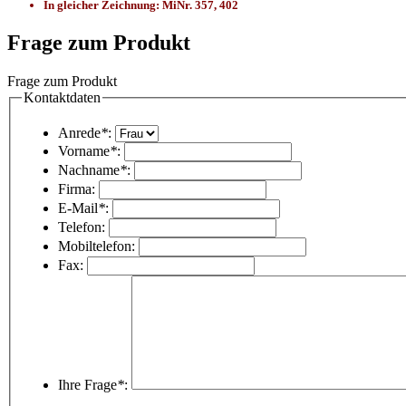
In gleicher Zeichnung: MiNr. 357, 402
Frage zum Produkt
Frage zum Produkt
Kontaktdaten
Anrede
*
:
Vorname
*
:
Nachname
*
:
Firma:
E-Mail
*
:
Telefon:
Mobiltelefon:
Fax:
Ihre Frage
*
: