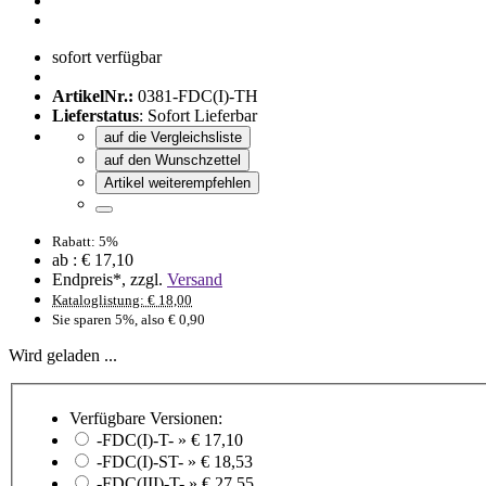
sofort verfügbar
ArtikelNr.:
0381-FDC(I)-TH
Lieferstatus
: Sofort Lieferbar
auf die Vergleichsliste
auf den Wunschzettel
Artikel weiterempfehlen
Rabatt: 5%
ab :
€ 17,10
Endpreis*, zzgl.
Versand
Kataloglistung: € 18,00
Sie sparen 5%, also € 0,90
Wird geladen ...
Verfügbare Versionen:
-FDC(I)-T- »
€ 17,10
-FDC(I)-ST- »
€ 18,53
-FDC(III)-T- »
€ 27,55