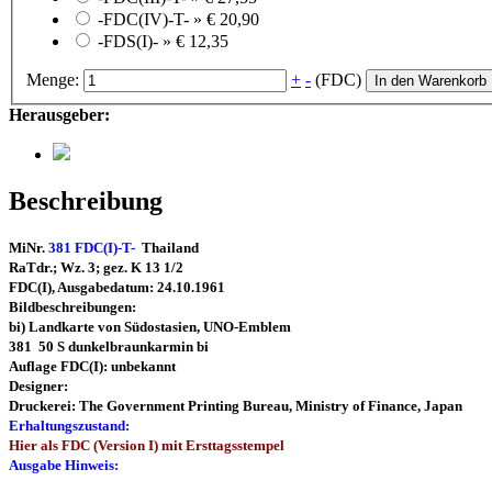
-FDC(IV)-T- »
€ 20,90
-FDS(I)- »
€ 12,35
Menge:
+
-
(FDC)
In den Warenkorb
Herausgeber:
Beschreibung
MiNr.
381 FDC(I)-T-
Thailand
RaTdr.; Wz. 3; gez. K 13 1/2
FDC(I), Ausgabedatum: 24.10.1961
Bildbeschreibungen:
bi) Landkarte von Südostasien, UNO-Emblem
381 50 S dunkelbraunkarmin bi
Auflage FDC(I): unbekannt
Designer:
Druckerei: The Government Printing Bureau, Ministry of Finance, Japan
Erhaltungszustand:
Hier als FDC (Version I) mit Ersttagsstempel
Ausgabe Hinweis: