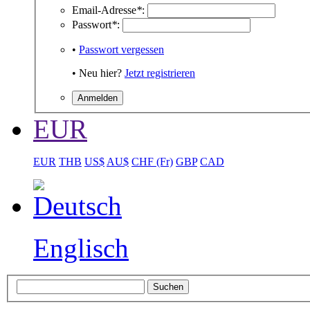
Email-Adresse
*
:
Passwort
*
:
•
Passwort vergessen
• Neu hier?
Jetzt registrieren
EUR
EUR
THB
US$
AU$
CHF (Fr)
GBP
CAD
Englisch