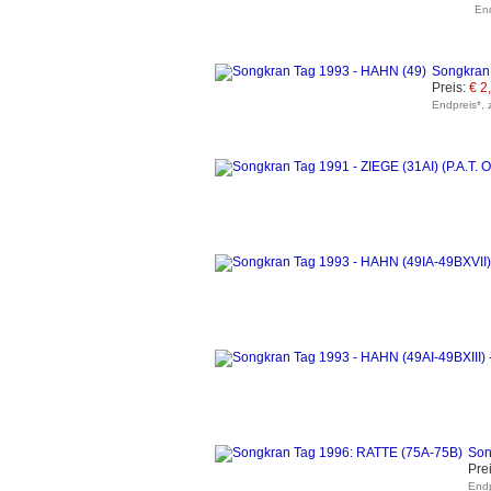
End
Songkran 
Preis:
€ 2
Endpreis*, 
Son
Prei
Endp