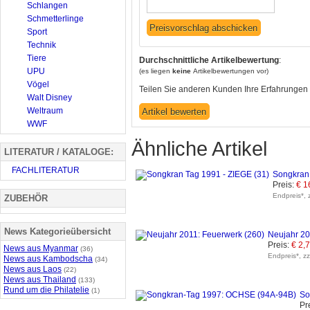
Schlangen
Schmetterlinge
Sport
Technik
Tiere
Durchschnittliche Artikelbewertung
:
UPU
(es liegen
keine
Artikelbewertungen vor)
Vögel
Teilen Sie anderen Kunden Ihre Erfahrungen 
Walt Disney
Weltraum
WWF
Ähnliche Artikel
LITERATUR / KATALOGE:
FACHLITERATUR
Songkran 
Preis:
€ 1
Endpreis*, 
ZUBEHÖR
News Kategorieübersicht
Neujahr 20
Preis:
€ 2,
News aus Myanmar
(36)
Endpreis*, z
News aus Kambodscha
(34)
News aus Laos
(22)
News aus Thailand
(133)
Rund um die Philatelie
(1)
So
Pr