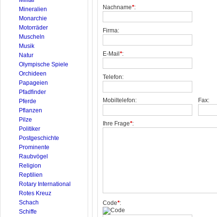
Nachname
*
:
Mineralien
Monarchie
Motorräder
Firma:
Muscheln
Musik
E-Mail
*
:
Natur
Olympische Spiele
Orchideen
Telefon:
Papageien
Pfadfinder
Mobiltelefon:
Fax:
Pferde
Pflanzen
Pilze
Ihre Frage
*
:
Politiker
Postgeschichte
Prominente
Raubvögel
Religion
Reptilien
Rotary International
Rotes Kreuz
Schach
Code
*
:
Schiffe