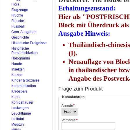
Flora
Erhaltungszustand:
Flugzeuge
Hier als "POSTFRISCHER
Früchte
Frösche
Block mit Überdruck als
Fussball
Gem. Ausgaben
Ausgabe Hinweis:
Geschichte
Historische Ereignisse
Thailändisch-chinesi
Historische
(I).
Persönlichkeiten
Hologramm
Neuauflage von Blockl
Hunde
in thailändischer bzw
Insekten
Katzen
Angabe des Postverk
Kinder & Soziales
Kommunikation
Frage zum Produkt
Krebstiere
Kunst
Kontaktdaten
Königshäuser
Anrede
*
:
Lastwagen
Leuchttürme
Luftfahrt
Vorname
*
:
Medizin
Militär