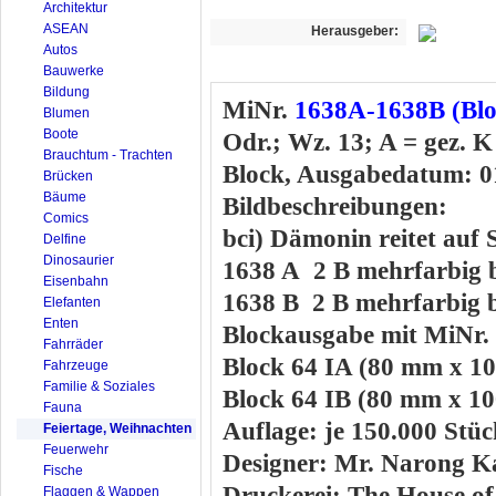
Architektur
ASEAN
Herausgeber:
Autos
Bauwerke
Bildung
MiNr.
1638A-1638B (Blo
Blumen
Boote
Odr.; Wz. 13; A = gez. K 
Brauchtum - Trachten
Block, Ausgabedatum: 0
Brücken
Bäume
Bildbeschreibungen:
Comics
bci) Dämonin reitet auf 
Delfine
Dinosaurier
1638 A 2 B mehrfarbig 
Eisenbahn
1638 B 2 B mehrfarbig b
Elefanten
Enten
Blockausgabe mit MiNr
Fahrräder
Block 64 IA (80 mm x 1
Fahrzeuge
Familie & Soziales
Block 64 IB (80 mm x 1
Fauna
Auflage: je 150.000 Stüc
Feiertage, Weihnachten
Feuerwehr
Designer: Mr. Narong 
Fische
Druckerei: The House of
Flaggen & Wappen