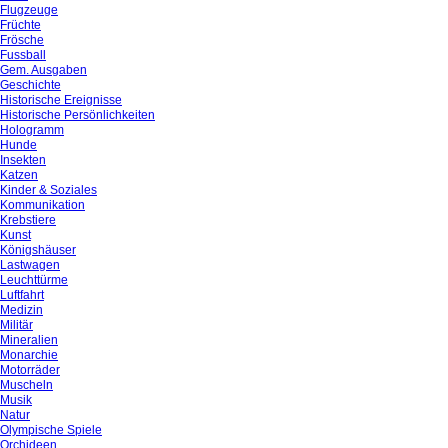
Flugzeuge
Früchte
Frösche
Fussball
Gem. Ausgaben
Geschichte
Historische Ereignisse
Historische Persönlichkeiten
Hologramm
Hunde
Insekten
Katzen
Kinder & Soziales
Kommunikation
Krebstiere
Kunst
Königshäuser
Lastwagen
Leuchttürme
Luftfahrt
Medizin
Militär
Mineralien
Monarchie
Motorräder
Muscheln
Musik
Natur
Olympische Spiele
Orchideen