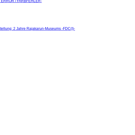
I)- ERROR / FARBFEHLER-
tellung: 2 Jahre Rajakarun-Museums -FDC(I)-