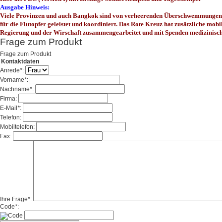
Ausgabe Hinweis:
Viele Provinzen und auch Bangkok sind von verheerenden Überschwemmungen bet
für die Flutopfer geleistet und koordiniert. Das Rote Kreuz hat zusätzliche mob
Regierung und der Wirschaft zusammengearbeitet und mit Spenden medizinische
Frage zum Produkt
Frage zum Produkt
Kontaktdaten
Anrede
*
:
Vorname
*
:
Nachname
*
:
Firma:
E-Mail
*
:
Telefon:
Mobiltelefon:
Fax:
Ihre Frage
*
:
Code
*
: