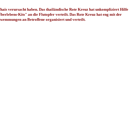
ais verursacht haben. Das thailändische Rote Kreuz hat unkompliziert Hilfe
berlebens-Kits" an die Flutopfer verteilt. Das Rote Kreuz hat eng mit der
wemmungen an Betroffene organisiert und verteilt.