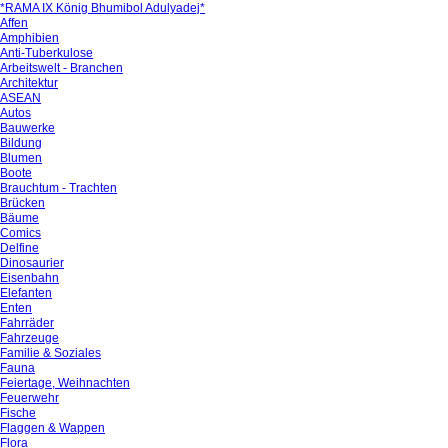
*RAMA IX König Bhumibol Adulyadej*
Affen
Amphibien
Anti-Tuberkulose
Arbeitswelt - Branchen
Architektur
ASEAN
Autos
Bauwerke
Bildung
Blumen
Boote
Brauchtum - Trachten
Brücken
Bäume
Comics
Delfine
Dinosaurier
Eisenbahn
Elefanten
Enten
Fahrräder
Fahrzeuge
Familie & Soziales
Fauna
Feiertage, Weihnachten
Feuerwehr
Fische
Flaggen & Wappen
Flora