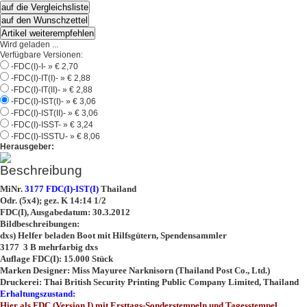
auf die Vergleichsliste
auf den Wunschzettel
Artikel weiterempfehlen
Wird geladen ...
Verfügbare Versionen:
-FDC(I)-I- »
€ 2,70
-FDC(I)-IT(I)- »
€ 2,88
-FDC(I)-IT(II)- »
€ 2,88
-FDC(I)-IST(I)- »
€ 3,06
-FDC(I)-IST(II)- »
€ 3,06
-FDC(I)-ISST- »
€ 3,24
-FDC(I)-ISSTU- »
€ 8,06
Herausgeber:
Beschreibung
MiNr.
3177 FDC(I)-IST(I)
Thailand
Odr. (5x4); gez. K 14:14 1/2
FDC(I), Ausgabedatum: 30.3.2012
Bildbeschreibungen:
dxs) Helfer beladen Boot mit Hilfsgütern, Spendensammler
3177 3 B mehrfarbig dxs
Auflage FDC(I): 15.000 Stück
Marken Designer: Miss Mayuree Narknisorn (Thailand Post Co., Ltd.)
Druckerei: Thai British Security Printing Public Company Limited, Thailand
Erhaltungszustand:
Hier als FDC (Version I) mit Ersttags-Sonderstempeln und Tagesstempel