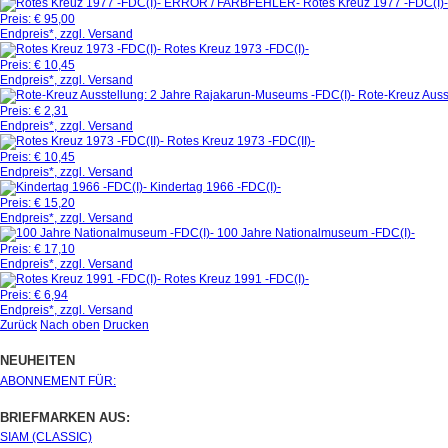
Rotes Kreuz 1977 -FDC(
Preis:
€ 95,00
Endpreis*, zzgl. Versand
Rotes Kreuz 1973 -FDC(I)-
Preis:
€ 10,45
Endpreis*, zzgl. Versand
Rote-Kreuz Auss
Preis:
€ 2,31
Endpreis*, zzgl. Versand
Rotes Kreuz 1973 -FDC(II)-
Preis:
€ 10,45
Endpreis*, zzgl. Versand
Kindertag 1966 -FDC(I)-
Preis:
€ 15,20
Endpreis*, zzgl. Versand
100 Jahre Nationalmuseum -FDC(I)-
Preis:
€ 17,10
Endpreis*, zzgl. Versand
Rotes Kreuz 1991 -FDC(I)-
Preis:
€ 6,94
Endpreis*, zzgl. Versand
Zurück
Nach oben
Drucken
NEUHEITEN
ABONNEMENT FÜR:
BRIEFMARKEN AUS:
SIAM (CLASSIC)