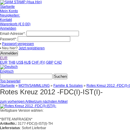
Startseite
Mein Konto
Neuigkeiten:
Kontakt
Warenkorb (€ 0,00)
Anmelden
Email-Adresse
*
:
Passwort
*
:
•
Passwort vergessen
• Neu hier?
Jetzt registrieren
EUR
EUR
THB
US$
AU$
CHF (Fr)
GBP
CAD
Englisch
Top bewertet
Startseite
»
MOTIVSAMMLUNG
»
Familie & Soziales
»
Rotes Kreuz 2012 -FDC(I)-I
Rotes Kreuz 2012 -FDC(I)-IST(I)-
zum vorherigen Artikel
zum nächsten Artikel
Verfügbare Version wählen:
*BITTE ANFRAGEN*
ArtikelNr.:
3177-FDC(I)-IST(I)-TH
Lieferstatus
: Sofort Lieferbar