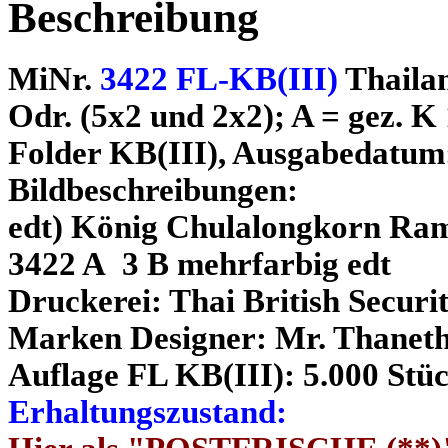
Beschreibung
MiNr.
3422 FL-KB(III)
Thaila
Odr. (5x2 und 2x2); A = gez. K 
Folder KB(III), Ausgabedatum
Bildbeschreibungen:
edt) König Chulalongkorn Ra
3422 A 3 B mehrfarbig edt
Druckerei: Thai British Securi
Marken Designer: Mr. Thanet
Auflage FL KB(III): 5.000 Stü
Erhaltungszustand: