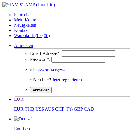
Startseite
Mein Konto
Neuigkeiten:
Kontakt
Warenkorb (€ 0,00)
Anmelden
Email-Adresse
*
:
Passwort
*
:
•
Passwort vergessen
• Neu hier?
Jetzt registrieren
EUR
EUR
THB
US$
AU$
CHF (Fr)
GBP
CAD
Englisch