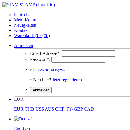
Startseite
Mein Konto
Neuigkeiten:
Kontakt
Warenkorb (€ 0,00)
Anmelden
Email-Adresse
*
:
Passwort
*
:
•
Passwort vergessen
• Neu hier?
Jetzt registrieren
EUR
EUR
THB
US$
AU$
CHF (Fr)
GBP
CAD
Englisch