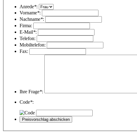
Anrede
*
:
Vorname
*
:
Nachname
*
:
Firma:
E-Mail
*
:
Telefon:
Mobiltelefon:
Fax:
Ihre Frage
*
:
Code
*
: