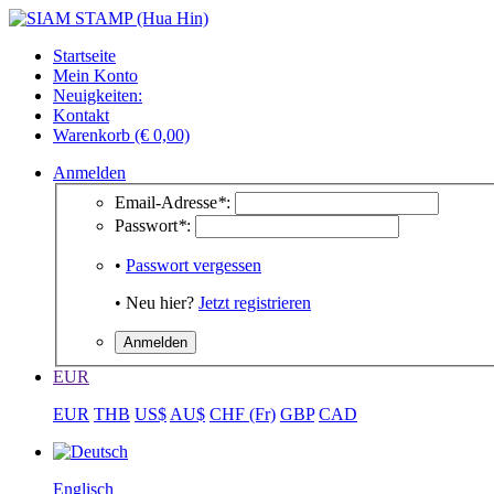
Startseite
Mein Konto
Neuigkeiten:
Kontakt
Warenkorb (€ 0,00)
Anmelden
Email-Adresse
*
:
Passwort
*
:
•
Passwort vergessen
• Neu hier?
Jetzt registrieren
EUR
EUR
THB
US$
AU$
CHF (Fr)
GBP
CAD
Englisch