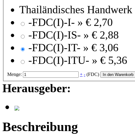
Thailändisches Handwerk
-FDC(I)-I- »
€ 2,70
-FDC(I)-IS- »
€ 2,88
-FDC(I)-IT- »
€ 3,06
-FDC(I)-ITU- »
€ 5,36
Menge:
+
-
(FDC)
In den Warenkorb
Herausgeber:
Beschreibung