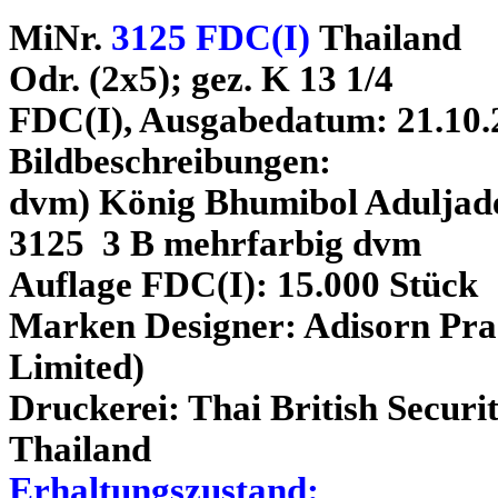
MiNr.
3125 FDC(I)
Thailand
Odr. (2x5); gez. K 13 1/4
FDC(I), Ausgabedatum: 21.10.
Bildbeschreibungen:
dvm) König Bhumibol Aduljadeh
3125 3 B mehrfarbig dvm
Auflage FDC(I): 15.000 Stück
Marken Designer: Adisorn Pra
Limited)
Druckerei: Thai British Securi
Thailand
Erhaltungszustand: