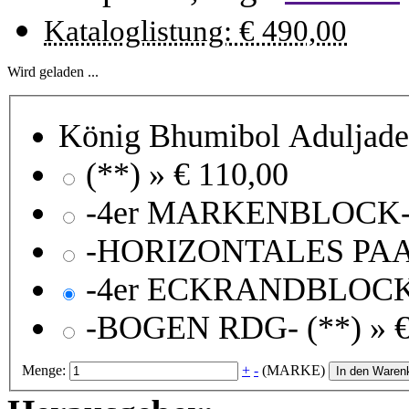
Kataloglistung: € 490,00
Wird geladen ...
König Bhumibol Adulja
(**) »
€ 110,00
-BOGEN RDG- (**) »
€
Menge:
+
-
(MARKE)
In den Waren