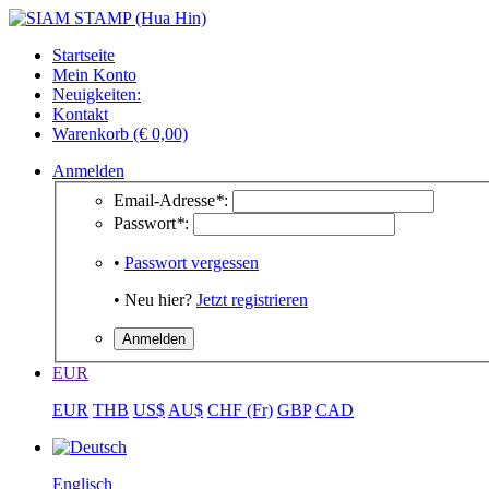
Startseite
Mein Konto
Neuigkeiten:
Kontakt
Warenkorb (€ 0,00)
Anmelden
Email-Adresse
*
:
Passwort
*
:
•
Passwort vergessen
• Neu hier?
Jetzt registrieren
EUR
EUR
THB
US$
AU$
CHF (Fr)
GBP
CAD
Englisch