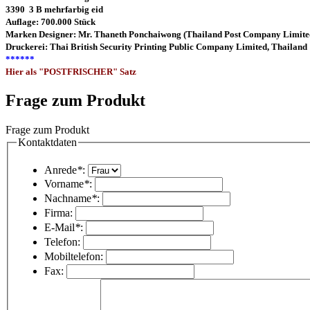
3390 3 B mehrfarbig eid
Auflage: 700.000 Stück
Marken Designer: Mr. Thaneth Ponchaiwong (Thailand Post Company Limite
Druckerei: Thai British Security Printing Public Company Limited, Thailand
******
Hier als "POSTFRISCHER" Satz
Frage zum Produkt
Frage zum Produkt
Kontaktdaten
Anrede
*
:
Vorname
*
:
Nachname
*
:
Firma:
E-Mail
*
:
Telefon:
Mobiltelefon:
Fax: