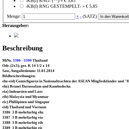
-KB(I) RNG- (**) »
€ 5,85
-KB(I) RNG GESTEMPELT- »
€ 5,85
Menge:
+
-
(SATZ)
In den Warenkor
Herausgeber:
Beschreibung
MiNr.
3386 - 3390
Thailand
Odr. (2x5); gez. K 14 1/2 x 14
Satz, Ausgabedatum: 11.01.2014
Bildbeschreibungen:
ehz-eid) Comicfiguren in Nationaltrachten der ASEAN Mitgliedsländer und "
ehz) Brunei Darussalam und Kambodscha
eia) Indonesien und Laos
eib) Malaysia und Myanmar
eic) Phillipinen und Singapur
eid) Thailand und Viernam
3386 3 B mehrfarbig ehz
3387 3 B mehrfarbig eia
3388 3 B mehrfarbig eib
3389 3 B mehrfarbig eic