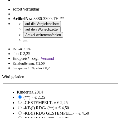
sofort verfügbar
ArtikelNr.:
3386-3390-TH **
auf die Vergleichsliste
auf den Wunschzettel
Artikel weiterempfehlen
Rabatt: 10%
ab :
€ 2,25
Endpreis*, zzgl.
Versand
Kataloglistung: € 2,50
Sie sparen 10%, also € 0,25
Wird geladen ...
Kindertag 2014
(**) »
€ 2,25
-GESTEMPELT- »
€ 2,25
-KB(I) RDG- (**) »
€ 4,50
-KB(I) RDG GESTEMPELT- »
€ 4,50