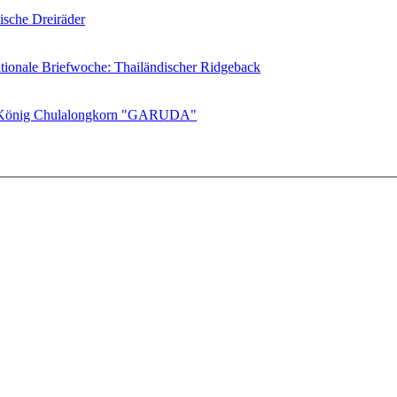
ische Dreiräder
ationale Briefwoche: Thailändischer Ridgeback
 König Chulalongkorn "GARUDA"