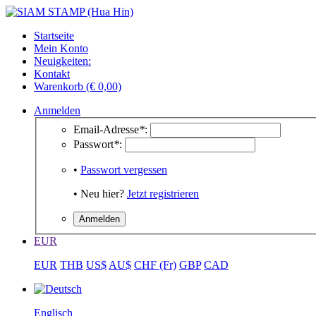
Startseite
Mein Konto
Neuigkeiten:
Kontakt
Warenkorb (€ 0,00)
Anmelden
Email-Adresse
*
:
Passwort
*
:
•
Passwort vergessen
• Neu hier?
Jetzt registrieren
EUR
EUR
THB
US$
AU$
CHF (Fr)
GBP
CAD
Englisch