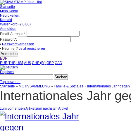
Startseite
Mein Konto
Neuigkeiten:
Kontakt
Warenkorb (€ 0,00)
Anmelden
Email-Adresse
*
:
Passwort
*
:
•
Passwort vergessen
• Neu hier?
Jetzt registrieren
EUR
EUR
THB
US$
AU$
CHF (Fr)
GBP
CAD
Englisch
Top bewertet
Startseite
»
MOTIVSAMMLUNG
»
Familie & Soziales
»
Internationales Jahr gegen
Internationales Jahr g
zum vorherigen Artikel
zum nächsten Artikel