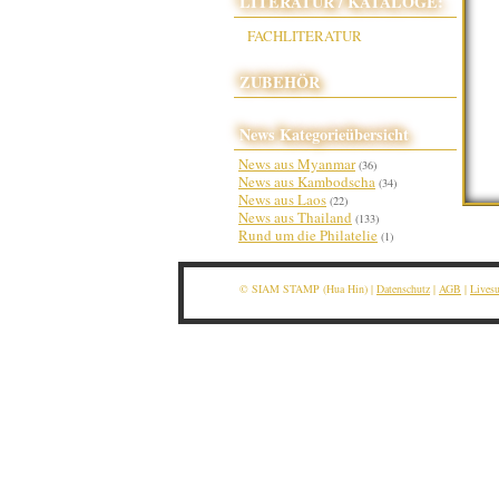
LITERATUR / KATALOGE:
FACHLITERATUR
ZUBEHÖR
News Kategorieübersicht
News aus Myanmar
(36)
News aus Kambodscha
(34)
News aus Laos
(22)
News aus Thailand
(133)
Rund um die Philatelie
(1)
© SIAM STAMP (Hua Hin) |
Datenschutz
|
AGB
|
Lives