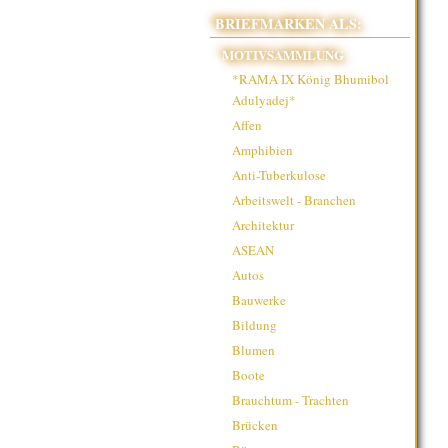
BRIEFMARKEN ALS:
MOTIVSAMMLUNG
*RAMA IX König Bhumibol
Adulyadej*
Affen
Amphibien
Anti-Tuberkulose
Arbeitswelt - Branchen
Architektur
ASEAN
Autos
Bauwerke
Bildung
Blumen
Boote
Brauchtum - Trachten
Brücken