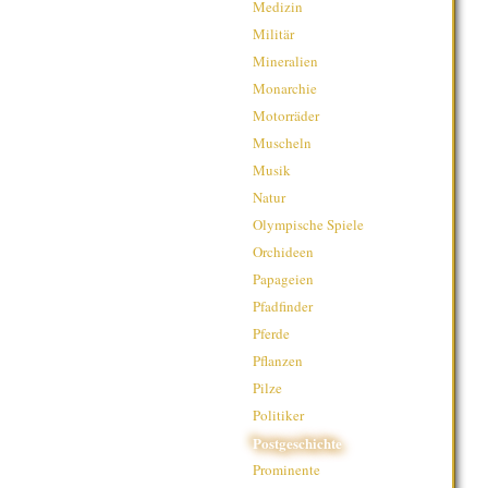
Medizin
Militär
Mineralien
Monarchie
Motorräder
Muscheln
Musik
Natur
Olympische Spiele
Orchideen
Papageien
Pfadfinder
Pferde
Pflanzen
Pilze
Politiker
Postgeschichte
Prominente