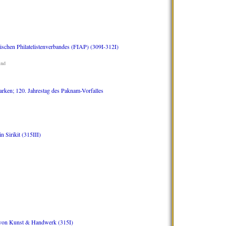
ischen Philatelistenverbandes (FIAP) (309I-312I)
and
arken; 120. Jahrestag des Paknam-Vorfalles
 Sirikit (315III)
n von Kunst & Handwerk (315I)