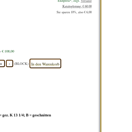
Endpreis*, zzgl.
Versand
Kataloglistung: € 60,00
Sie sparen 10%, also € 6,00
4IIB) MIT BUCH- (**) »
€ 108,00
+
-
(BLOCK)
In den Warenkorb
= gez. K 13 1/4; B = geschnitten