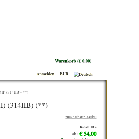
Warenkorb (€ 0,00)
Anmelden
EUR
I) (314IIB) (**)
) (314IIB) (**)
zum nächsten Artikel
Rabatt: 10%
€ 54,00
ab :