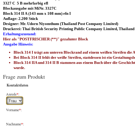
3327 C 5 B mehrfarbig efl
Blockausgabe mit MiNr. 3327C
Block 314 II A (143 mm x 108 mm) efn I
Auflage: 2.200 Stück
Designer: Mr. Udorn Niyomthum (Thailand Post Company Limited)
Druckerei: Thai British Security Printing Public Company Limited, Thailand
Erhaltungszustand:
Hier als "POSTFRISCHER (**)" gezahnter Block
Ausgabe Hinweis:
Block 314 I trägt am unteren Blockrand auf einem weißen Streifen die A
Bei Block 314 II fehlt der weiße Streifen, stattdessen ist ein Gestaltung
Block 314 IIA und 314 II B stammen aus einem Buch über die Geschichte
wurde.
Frage zum Produkt
Kontaktdaten
Anrede
*
:
Vorname
*
:
Nachname
*
: