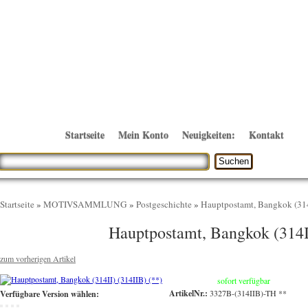
Startseite
Mein Konto
Neuigkeiten:
Kontakt
Startseite
»
MOTIVSAMMLUNG
»
Postgeschichte
»
Hauptpostamt, Bangkok (314I
Hauptpostamt, Bangkok (314II
zum vorherigen Artikel
sofort verfügbar
ArtikelNr.:
3327B-(314IIB)-TH **
Verfügbare Version wählen: