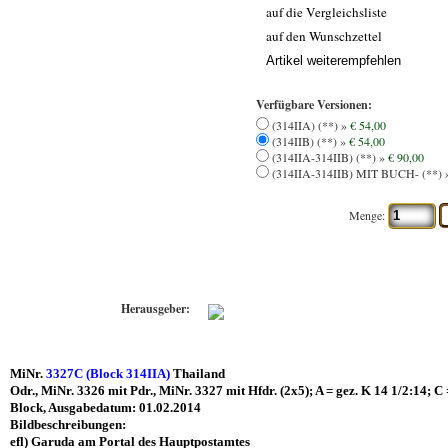
auf die Vergleichsliste
auf den Wunschzettel
Artikel weiterempfehlen
Verfügbare Versionen:
(314IIA) (**) »
€ 54,00
(314IIB) (**) »
€ 54,00
(314IIA-314IIB) (**) »
€ 90,00
(314IIA-31
Menge:
Herausgeber:
MiNr.
3327C (Block 314IIA)
Thailand
Odr., MiNr. 3326 mit Pdr., MiNr. 3327 mit Hfdr. (2x5); A = gez. K 14 1/2:14; C 
Block, Ausgabedatum: 01.02.2014
Bildbeschreibungen:
efl) Garuda am Portal des Hauptpostamtes