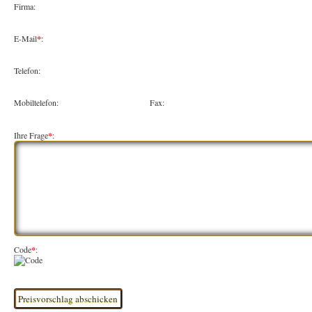
Firma:
E-Mail
*
:
Telefon:
Mobiltelefon:
Fax:
Ihre Frage
*
:
Code
*
: