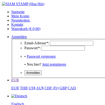
Startseite
Mein Konto
Neuigkeiten:
Kontakt
Warenkorb (€ 0,00)
Anmelden
Email-Adresse
*
:
Passwort
*
:
•
Passwort vergessen
• Neu hier?
Jetzt registrieren
EUR
EUR
THB
US$
AU$
CHF (Fr)
GBP
CAD
Englisch