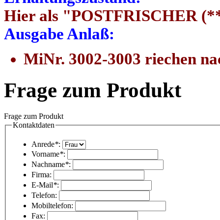
Hier als "POSTFRISCHER (**
Ausgabe Anlaß:
MiNr. 3002-3003 riechen n
Frage zum Produkt
Frage zum Produkt
Kontaktdaten
Anrede
*
:
Vorname
*
:
Nachname
*
:
Firma:
E-Mail
*
:
Telefon:
Mobiltelefon:
Fax: