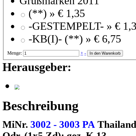
Grußmarken 2011
(**) »
€ 1,35
-GESTEMPELT- »
€ 1,
-KB(I)- (**) »
€ 6,75
Menge:
+
-
In den Warenkorb
Herausgeber:
Beschreibung
MiNr.
3002 - 3003 PA
Thailan
Odr. (1x5 Zd); gez. K 13