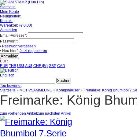
Startseite
Mein Konto
Neuigkeiten:
Kontakt
Warenkorb (€ 0,00)
Anmelden
Email-Adresse
*
:
Passwort
*
:
•
Passwort vergessen
• Neu hier?
Jetzt registrieren
EUR
EUR
THB
US$
AU$
CHF (Fr)
GBP
CAD
Englisch
Top bewertet
Startseite
»
MOTIVSAMMLUNG
»
Königshäuser
»
Freimarke: König Bhumibol 7.Se
Freimarke: König Bhum
zum vorherigen Artikel
zum nächsten Artikel