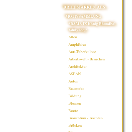
BRIEFMARKEN ALS:
MOTIVSAMMLUNG
*RAMA IX König Bhumibol
Adulyadej*
Affen
Amphibien
Anti-Tuberkulose
Arbeitswelt - Branchen
Architektur
ASEAN
Autos
Bauwerke
Bildung
Blumen
Boote
Brauchtum - Trachten
Brücken