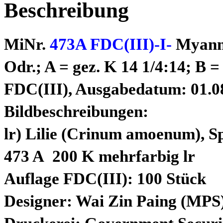
Beschreibung
MiNr.
473A FDC(III)-I-
Myan
Odr.; A = gez. K 14 1/4:14; B =
FDC(III), Ausgabedatum: 01.0
Bildbeschreibungen:
lr) Lilie (Crinum amoenum), 
473 A 200 K mehrfarbig lr
Auflage FDC(III): 100 Stück
Designer: Wai Zin Paing (MPS