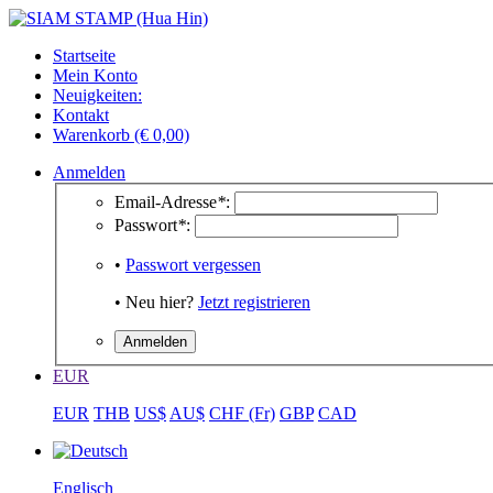
Startseite
Mein Konto
Neuigkeiten:
Kontakt
Warenkorb (€ 0,00)
Anmelden
Email-Adresse
*
:
Passwort
*
:
•
Passwort vergessen
• Neu hier?
Jetzt registrieren
EUR
EUR
THB
US$
AU$
CHF (Fr)
GBP
CAD
Englisch