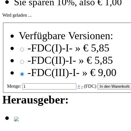
Sie sparen 10%, also € 1,00
Wird geladen ...
Verfügbare Versionen:
-FDC(I)-I- »
€ 5,85
-FDC(II)-I- »
€ 5,85
-FDC(III)-I- »
€ 9,00
Menge:
+
-
(FDC)
In den Warenkorb
Herausgeber: