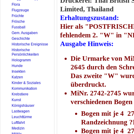
Druckerei: Thai British
Flora
Limited, Thailand
Flugzeuge
Früchte
Erhaltungszustand:
Frösche
Hier als "POSTFRISCHE
Fussball
Gem. Ausgaben
fehlendem 2. "W" in
Geschichte
Ausgabe Hinweis:
Historische Ereignisse
Historische
Persönlichkeiten
Die Urmarke von MiNr
Hologramm
2645 durch den Sc
Hunde
Insekten
Das zweite "W" wurd
Katzen
Kinder & Soziales
überdruckt.
Kommunikation
MiNr. 2742-2745 wu
Krebstiere
Kunst
verschiedenen Bogen 
Königshäuser
Lastwagen
Bogen mit je 4 27
Leuchttürme
Randzeichnung ?D
Luftfahrt
Medizin
Bogen mit je 4 27
Militär