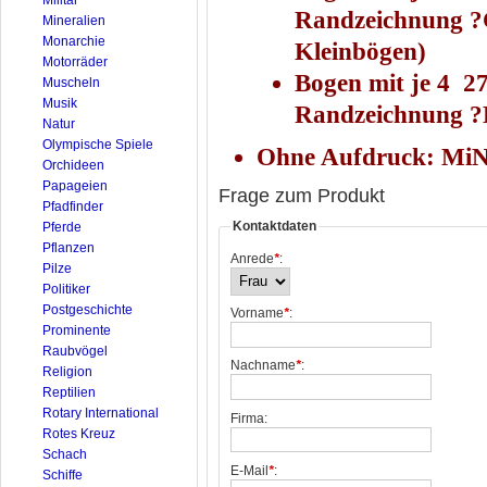
Randzeichnung ?
Mineralien
Monarchie
Kleinbögen)
Motorräder
Bogen mit je 4 27
Muscheln
Musik
Randzeichnung ?D
Natur
Olympische Spiele
Ohne Aufdruck: MiNr
Orchideen
Papageien
Frage zum Produkt
Pfadfinder
Kontaktdaten
Pferde
Pflanzen
Anrede
*
:
Pilze
Politiker
Postgeschichte
Vorname
*
:
Prominente
Raubvögel
Nachname
*
:
Religion
Reptilien
Rotary International
Firma:
Rotes Kreuz
Schach
E-Mail
*
:
Schiffe