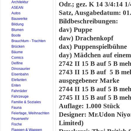
Architektur
Odr.; gez. K 14 3/4:14 1
ASEAN
Satz, Ausgabedatum: 01
Autos
Bauwerke
Bildbeschreibungen:
Bildung
dav) Puppe
Blumen
Boote
daw) Drachenkopf
Brauchtum - Trachten
dax) Puppenspielbühne
Brücken
Bäume
day) Mädchen auf einem
Comics
2742 II 15 B auf 5 B meh
Delfine
Dinosaurier
2743 II 15 B auf 5 B me
Eisenbahn
ausgegebener Marke
Elefanten
Enten
2744 II 15 B auf 5 B meh
Fahrräder
2745 II 15 B auf 5 B meh
Fahrzeuge
Familie & Soziales
Auflage: 1.000 Stück
Fauna
Designer: Mr.Udon Niy
Feiertage, Weihnachten
Feuerwehr
Limited)
Fische
Flaggen & Wappen