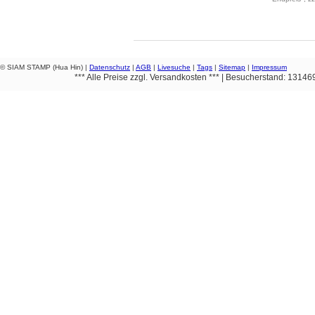
© SIAM STAMP (Hua Hin) |
Datenschutz
|
AGB
|
Livesuche
|
Tags
|
Sitemap
|
Impressum
*** Alle Preise zzgl. Versandkosten *** | Besucherstand: 1314