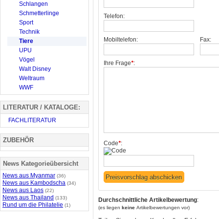
Schlangen
Schmetterlinge
Telefon:
Sport
Technik
Mobiltelefon:
Fax:
Tiere
UPU
Vögel
Ihre Frage
*
:
Walt Disney
Weltraum
WWF
LITERATUR / KATALOGE:
FACHLITERATUR
ZUBEHÖR
Code
*
:
News Kategorieübersicht
News aus Myanmar
(36)
News aus Kambodscha
(34)
News aus Laos
(22)
News aus Thailand
(133)
Durchschnittliche Artikelbewertung
:
Rund um die Philatelie
(1)
(es liegen
keine
Artikelbewertungen vor)