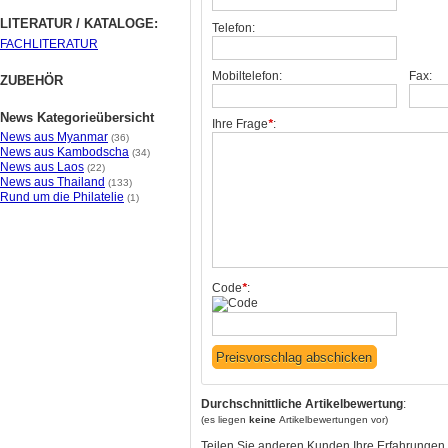
LITERATUR / KATALOGE:
Telefon:
FACHLITERATUR
Mobiltelefon:
Fax:
ZUBEHÖR
News Kategorieübersicht
Ihre Frage
*
:
News aus Myanmar
(36)
News aus Kambodscha
(34)
News aus Laos
(22)
News aus Thailand
(133)
Rund um die Philatelie
(1)
Code
*
:
Durchschnittliche Artikelbewertung
:
(es liegen
keine
Artikelbewertungen vor)
Teilen Sie anderen Kunden Ihre Erfahrungen 