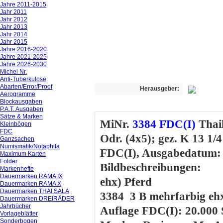
Jahre 2011-2015
Jahr 2011
Jahr 2012
Jahr 2013
Jahr 2014
Jahr 2015
Jahre 2016-2020
Jahre 2021-2025
Jahre 2026-2030
Michel Nr.
Anti-Tuberkulose
Abarten/Error/Proof
Herausgeber:
Aerogramme
Blockausgaben
P.A.T. Ausgaben
Sätze & Marken
MiNr.
3384 FDC(I)
Thai
Kleinbögen
FDC
Odr. (4x5); gez. K 13 1/4
Ganzsachen
Numismatik/Notaphila
FDC(I), Ausgabedatum: 
Maximum Karten
Folder
Bildbeschreibungen:
Markenhefte
Dauermarken RAMA IX
ehx) Pferd
Dauermarken RAMA X
Dauermarken THAI SALA
3384 3 B mehrfarbig eh
Dauermarken DREIRÄDER
Jahrbücher
Auflage FDC(I): 20.000 
Vorlageblätter
Sonderbogen