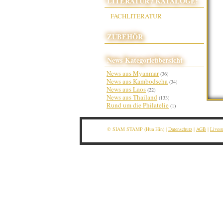
LITERATUR / KATALOGE:
FACHLITERATUR
ZUBEHÖR
News Kategorieübersicht
News aus Myanmar
(36)
News aus Kambodscha
(34)
News aus Laos
(22)
News aus Thailand
(133)
Rund um die Philatelie
(1)
© SIAM STAMP (Hua Hin) |
Datenschutz
|
AGB
|
Lives