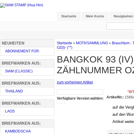
Startseite
Mein Konto
Neuigkeiten:
NEUHEITEN
Startseite
»
MOTIVSAMMLUNG
»
Brauchtum - 
OZ(I)- (**)
ABONNEMENT FÜR:
BANGKOK 93 (IV)
BRIEFMARKEN AUS:
ZÄHLNUMMER OZ(I
SIAM (CLASSIC)
zum vorherigen Artikel
BRIEFMARKEN AUS:
THAILAND
*BI
ArtikelNr.:
1566A
Verfügbare Version wählen:
BRIEFMARKEN AUS:
auf die Vergl
LAOS
auf den Wun
Artikel weit
BRIEFMARKEN AUS:
KAMBODSCHA