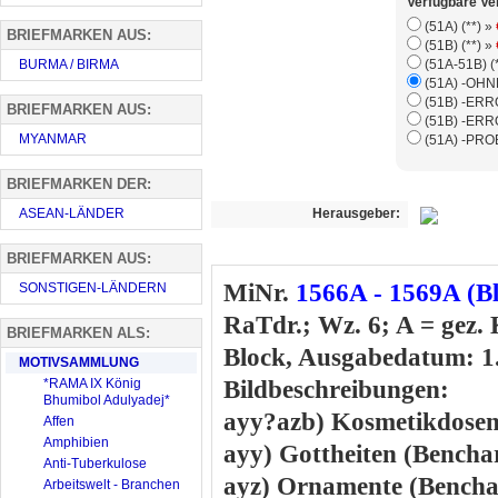
Verfügbare Ve
(51A) (**) »
BRIEFMARKEN AUS:
(51B) (**) »
BURMA / BIRMA
BRIEFMARKEN AUS:
MYANMAR
BRIEFMARKEN DER:
ASEAN-LÄNDER
Herausgeber:
BRIEFMARKEN AUS:
MiNr.
1566A - 1569A (B
SONSTIGEN-LÄNDERN
RaTdr.; Wz. 6; A = gez. 
BRIEFMARKEN ALS:
Block, Ausgabedatum: 1
MOTIVSAMMLUNG
*RAMA IX König
Bildbeschreibungen:
Bhumibol Adulyadej*
ayy?azb) Kosmetikdose
Affen
Amphibien
ayy) Gottheiten (Bencha
Anti-Tuberkulose
ayz) Ornamente (Bencha
Arbeitswelt - Branchen