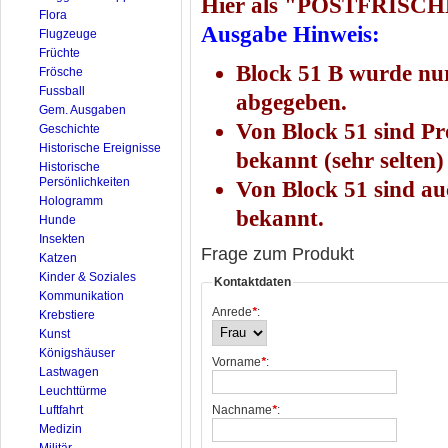
Hier als "POSTFRISCHE
Flora
Ausgabe Hinweis:
Flugzeuge
Früchte
Block 51 B wurde nu
Frösche
Fussball
abgegeben.
Gem. Ausgaben
Von Block 51 sind P
Geschichte
Historische Ereignisse
bekannt (sehr selten)
Historische
Persönlichkeiten
Von Block 51 sind a
Hologramm
bekannt.
Hunde
Insekten
Frage zum Produkt
Katzen
Kinder & Soziales
Kontaktdaten
Kommunikation
Anrede
*
:
Krebstiere
Kunst
Königshäuser
Vorname
*
:
Lastwagen
Leuchttürme
Luftfahrt
Nachname
*
:
Medizin
Militär