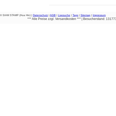
© SIAM STAMP (Hua Hin) |
Datenschutz
|
AGB
|
Livesuche
|
Tags
|
Sitemap
|
Impressum
*** Alle Preise zzgl. Versandkosten *** | Besucherstand: 1317