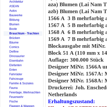
Architektur
aza) Blumen (Lai Nam 
ASEAN
azb) Blumen (Lai Nam 
Autos
Bauwerke
1566 A 3 B mehrfarbig 
Bildung
1567 A 5 B mehrfarbig 
Blumen
Boote
1568 A 6 B mehrfarbig 
Brauchtum - Trachten
1569 A 7 B mehrfarbig 
Brücken
Bäume
Blockausgabe mit MiNr
Comics
Delfine
Block 51 A (110 mm x 1
Dinosaurier
Auflage: 300.000 Stück
Eisenbahn
Elefanten
Designer MiNr. 1566A u
Enten
Designer MiNr. 1567A: 
Fahrräder
Fahrzeuge
Designer MiNr. 1568A: 
Familie & Soziales
Druckerei: Joh. Enschede
Fauna
Feiertage, Weihnachten
Netherlands
Feuerwehr
Erhaltungszustand:
Fische
Flaggen & Wappen