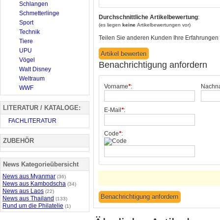
Schlangen
Schmetterlinge
Durchschnittliche Artikelbewertung
:
Sport
(es liegen
keine
Artikelbewertungen vor)
Technik
Teilen Sie anderen Kunden Ihre Erfahrungen 
Tiere
UPU
Vögel
Benachrichtigung anfordern
Walt Disney
Weltraum
Vorname
*
:
Nachn
WWF
LITERATUR / KATALOGE:
E-Mail
*
:
FACHLITERATUR
Code
*
:
ZUBEHÖR
News Kategorieübersicht
News aus Myanmar
(36)
News aus Kambodscha
(34)
News aus Laos
(22)
News aus Thailand
(133)
Rund um die Philatelie
(1)