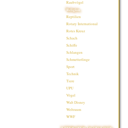
Raubvögel
Religion
Reptilien
Rotary International
Rotes Kreuz
Schach
Schiffe
Schlangen
Schmetterlinge
Sport
Technik
Tiere
UPU
Vögel
Walt Disney
Weltraum
WWF