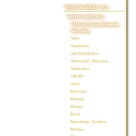
BRIEFMARKEN ALS:
MOTIVSAMMLUNG
*RAMA IX König Bhumibol
Adulyadej*
Affen
Amphibien
Anti-Tuberkulose
Arbeitswelt - Branchen
Architektur
ASEAN
Autos
Bauwerke
Bildung
Blumen
Boote
Brauchtum - Trachten
Brücken