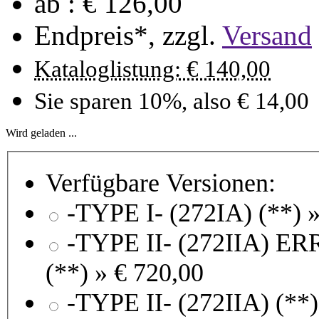
ab :
€ 126,00
Endpreis*, zzgl.
Versand
Kataloglistung: € 140,00
Sie sparen 10%, also € 14,00
Wird geladen ...
Verfügbare Versionen:
-TYPE I- (272
-TYPE II- (272IIA) 
(**) »
€ 720,00