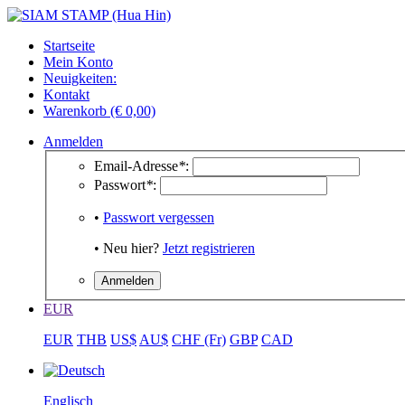
Startseite
Mein Konto
Neuigkeiten:
Kontakt
Warenkorb (€ 0,00)
Anmelden
Email-Adresse
*
:
Passwort
*
:
•
Passwort vergessen
• Neu hier?
Jetzt registrieren
EUR
EUR
THB
US$
AU$
CHF (Fr)
GBP
CAD
Englisch