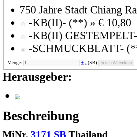
750 Jahre Stadt Chiang Ra
-KB(II)- (**) »
€ 10,80
Menge:
+
-
(SB)
In den Warenkorb
Herausgeber:
Beschreibung
MiNr.
3171 SB
Thailand