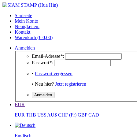
Startseite
Mein Konto
Neuigkeiten:
Kontakt
Warenkorb (€ 0,00)
Anmelden
Email-Adresse
*
:
Passwort
*
:
•
Passwort vergessen
• Neu hier?
Jetzt registrieren
EUR
EUR
THB
US$
AU$
CHF (Fr)
GBP
CAD
Englisch