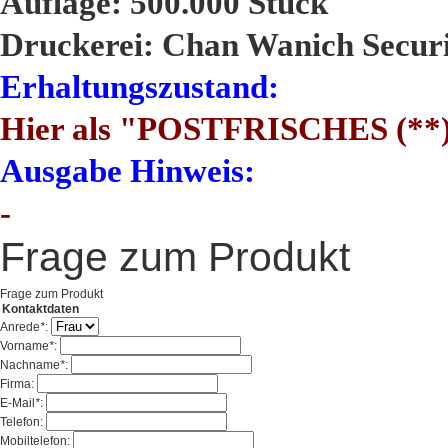
Auflage: 500.000 Stück
Druckerei: Chan Wanich Securi
Erhaltungszustand:
Hier als "POSTFRISCHES (**
Ausgabe Hinweis:
-
Frage zum Produkt
Frage zum Produkt
Kontaktdaten
Anrede
*
:
Vorname
*
:
Nachname
*
:
Firma:
E-Mail
*
:
Telefon:
Mobiltelefon: