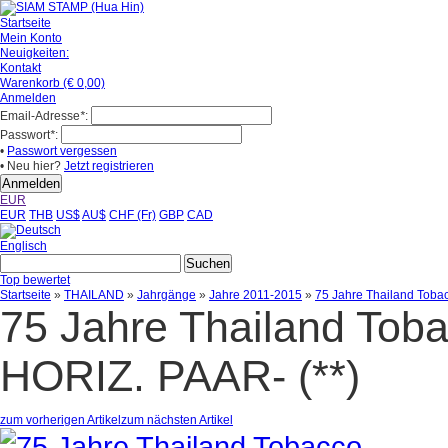
Startseite
Mein Konto
Neuigkeiten:
Kontakt
Warenkorb (€ 0,00)
Anmelden
Email-Adresse
*
:
Passwort
*
:
•
Passwort vergessen
• Neu hier?
Jetzt registrieren
EUR
EUR
THB
US$
AU$
CHF (Fr)
GBP
CAD
Englisch
Top bewertet
Startseite
»
THAILAND
»
Jahrgänge
»
Jahre 2011-2015
»
75 Jahre Thailand Toba
75 Jahre Thailand Tob
HORIZ. PAAR- (**)
zum vorherigen Artikel
zum nächsten Artikel