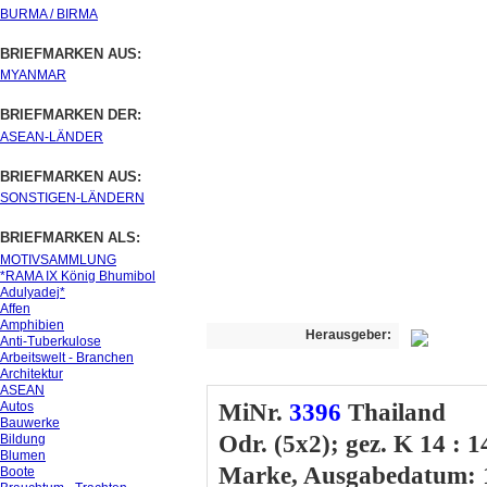
BURMA / BIRMA
BRIEFMARKEN AUS:
MYANMAR
BRIEFMARKEN DER:
ASEAN-LÄNDER
BRIEFMARKEN AUS:
SONSTIGEN-LÄNDERN
BRIEFMARKEN ALS:
MOTIVSAMMLUNG
*RAMA IX König Bhumibol
Adulyadej*
Affen
Amphibien
Herausgeber:
Anti-Tuberkulose
Arbeitswelt - Branchen
Architektur
ASEAN
Autos
MiNr.
3396
Thailand
Bauwerke
Odr. (5x2); gez. K 14 : 1
Bildung
Blumen
Marke, Ausgabedatum: 
Boote