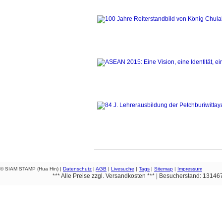
© SIAM STAMP (Hua Hin) |
Datenschutz
|
AGB
|
Livesuche
|
Tags
|
Sitemap
|
Impressum
*** Alle Preise zzgl. Versandkosten *** | Besucherstand: 1314