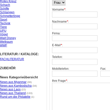
Rotes Kreuz
Schach
Schiffe
Vorname
*
:
Schlangen
Schmetterlinge
Sport
Nachname
*
:
Technik
Tiere
UPU
Firma:
Vögel
Walt Disney
Weltraum
E-Mail
*
:
WWF
LITERATUR / KATALOGE:
Telefon:
FACHLITERATUR
ZUBEHÖR
Mobiltelefon:
Fax:
News Kategorieübersicht
Ihre Frage
*
:
News aus Myanmar
(36)
News aus Kambodscha
(34)
News aus Laos
(22)
News aus Thailand
(133)
Rund um die Philatelie
(1)