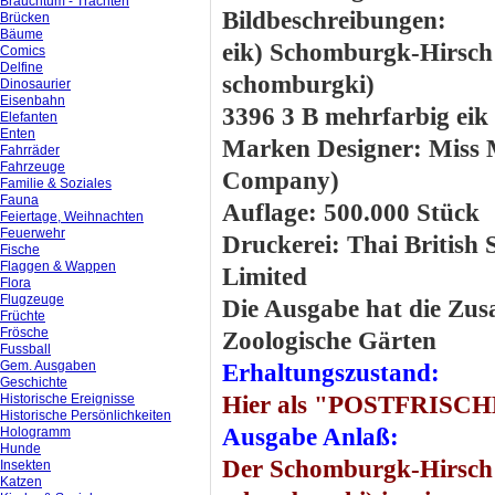
Brauchtum - Trachten
Bildbeschreibungen:
Brücken
Bäume
eik) Schomburgk-Hirsch
Comics
Delfine
schomburgki)
Dinosaurier
Eisenbahn
3396 3 B mehrfarbig eik
Elefanten
Enten
Marken Designer: Miss 
Fahrräder
Fahrzeuge
Company)
Familie & Soziales
Fauna
Auflage: 500.000 Stück
Feiertage, Weihnachten
Feuerwehr
Druckerei: Thai British
Fische
Flaggen & Wappen
Limited
Flora
Flugzeuge
Die Ausgabe hat die Zus
Früchte
Frösche
Zoologische Gärten
Fussball
Gem. Ausgaben
Erhaltungszustand:
Geschichte
Historische Ereignisse
Hier als "POSTFRISCHE
Historische Persönlichkeiten
Ausgabe Anlaß:
Hologramm
Hunde
Der Schomburgk-Hirsch 
Insekten
Katzen