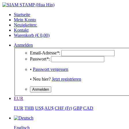
Startseite
Mein Konto
Neuigkeiten:
Kontakt
Warenkorb (€ 0,00)
Anmelden
Email-Adresse
*
:
Passwort
*
:
•
Passwort vergessen
• Neu hier?
Jetzt registrieren
EUR
EUR
THB
US$
AU$
CHF (Fr)
GBP
CAD
Englisch