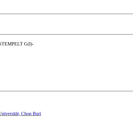
-GESTEMPELT G(I)-
niversität, Chon Buri