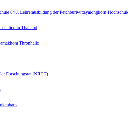
84 J. Lehrerausbildung der Petchburiwittayalongkorn-Hochschul
schaften in Thailand
Samakhom Thronhalle
aler Forschungsrat (NRCT)
m
ankenhaus