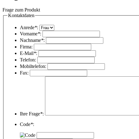
Frage zum Produkt
Kontaktdaten
Anrede
*
:
Vorname
*
:
Nachname
*
:
Firma:
E-Mail
*
:
Telefon:
Mobiltelefon:
Fax:
Ihre Frage
*
:
Code
*
: