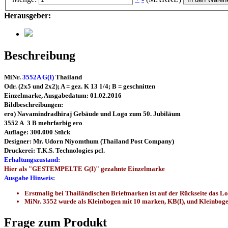
Herausgeber:
Beschreibung
MiNr.
3552A G(I)
Thailand
Odr. (2x5 und 2x2); A = gez. K 13 1/4; B = geschnitten
Einzelmarke, Ausgabedatum: 01.02.2016
Bildbeschreibungen:
ero) Navamindradhiraj Gebäude und Logo zum 50. Jubiläum
3552 A 3 B mehrfarbig ero
Auflage: 300.000 Stück
Designer: Mr. Udorn Niyomthum (Thailand Post Company)
Druckerei: T.K.S. Technologies pcl.
Erhaltungszustand:
Hier als "GESTEMPELTE G(I)" gezahnte Einzelmarke
Ausgabe Hinweis:
Erstmalig bei Thailändischen Briefmarken ist auf der Rückseite das 
MiNr. 3552 wurde als Kleinbogen mit 10 marken, KB(I), und Kleinboge
Frage zum Produkt