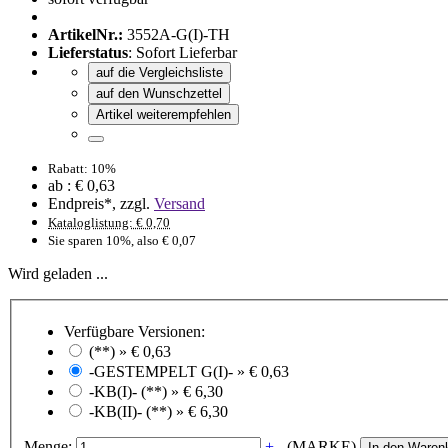
ArtikelNr.:
3552A-G(I)-TH
Lieferstatus
: Sofort Lieferbar
auf die Vergleichsliste
auf den Wunschzettel
Artikel weiterempfehlen
Rabatt: 10%
ab :
€ 0,63
Endpreis*, zzgl.
Versand
Kataloglistung: € 0,70
Sie sparen 10%, also € 0,07
Wird geladen ...
Verfügbare Versionen:
(**) »
€ 0,63
-GESTEMPELT G(I)- »
€ 0,63
-KB(I)- (**) »
€ 6,30
-KB(II)- (**) »
€ 6,30
Menge:
+
-
(MARKE)
In den Waren