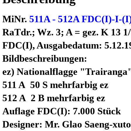
MiNr.
511A - 512A FDC(I)-I-(I
RaTdr.; Wz. 3; A = gez. K 13 1/
FDC(I), Ausgabedatum: 5.12.1
Bildbeschreibungen:
ez) Nationalflagge "Trairanga
511 A 50 S mehrfarbig ez
512 A 2 B mehrfarbig ez
Auflage FDC(I): 7.000 Stück
Designer: Mr. Glao Saeng-xu