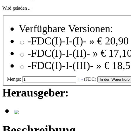
Wird geladen ...
Verfügbare Versionen:
-FDC(I)-I-(I)- »
€ 20,90
-FDC(I)-I-(II)- »
€ 17,1
-FDC(I)-I-(III)- »
€ 18,
Menge:
+
-
(FDC)
In den Warenkorb
Herausgeber:
Beschreibung