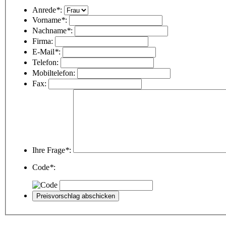
Anrede
*
:
Vorname
*
:
Nachname
*
:
Firma:
E-Mail
*
:
Telefon:
Mobiltelefon:
Fax:
Ihre Frage
*
:
Code
*
: