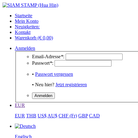
Startseite
Mein Konto
Neuigkeiten:
Kontakt
Warenkorb (€ 0,00)
Anmelden
Email-Adresse
*
:
Passwort
*
:
•
Passwort vergessen
• Neu hier?
Jetzt registrieren
EUR
EUR
THB
US$
AU$
CHF (Fr)
GBP
CAD
Englisch