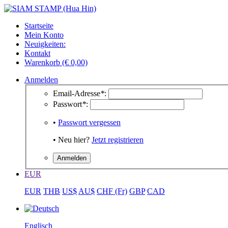
Startseite
Mein Konto
Neuigkeiten:
Kontakt
Warenkorb (€ 0,00)
Anmelden
Email-Adresse
*
:
Passwort
*
:
•
Passwort vergessen
• Neu hier?
Jetzt registrieren
EUR
EUR
THB
US$
AU$
CHF (Fr)
GBP
CAD
Englisch